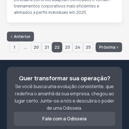
treinamentos corporativos mais eficientes e
alinhados a perfis individuais em 2025.
‹ Anterior
...
1
20
21
22
23
24
25
Próxima ›
Quer transformar sua operação?
Se você busca uma evolução consistente, que
redefina o amanhã da sua empresa, chegou ao
lugar certo. Junte-se a nós e descubra o poder
de uma Odisseia.
Fale com a Odisseia