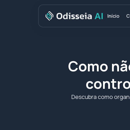
C
Início
Como não
contro
Descubra como organiz