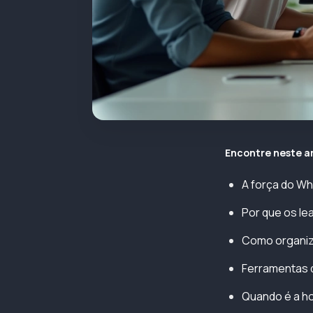
Encontre neste a
A força do Wh
Por que os l
Como organiz
Ferramentas 
Quando é a ho