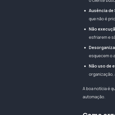
o cliente bus
Ausência de 
que não é pri
Não execução
esfriarem e s
Desorganiza
esquecem o a
Não uso de e
organização, a
A boa notícia é 
automação.