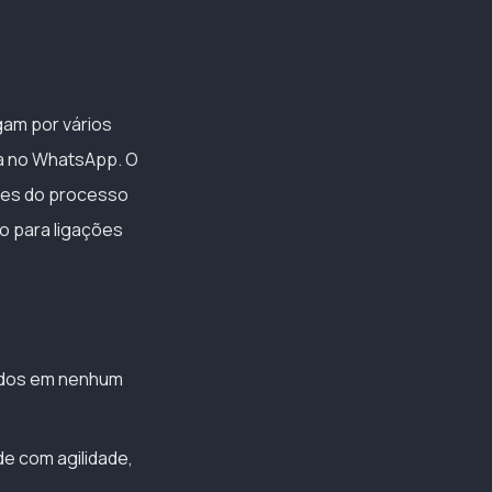
egam por vários
ba no WhatsApp. O
tes do processo
o para ligações
uídos em nenhum
e com agilidade,