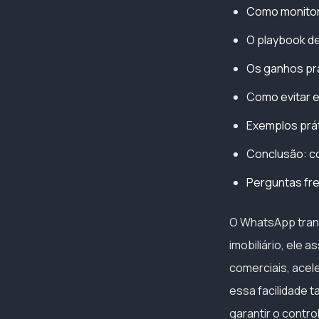
Como monitora
O playbook de
Os ganhos prá
Como evitar 
Exemplos prá
Conclusão: co
Perguntas fr
O WhatsApp tran
imobiliário, ele 
comerciais, acel
essa facilidade 
garantir o contr