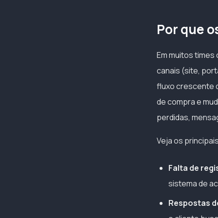
Por que o
Em muitos times c
canais (site, po
fluxo crescente
de compra e muda
perdidas, mensag
Veja os principai
Falta de reg
sistema de 
Respostas d