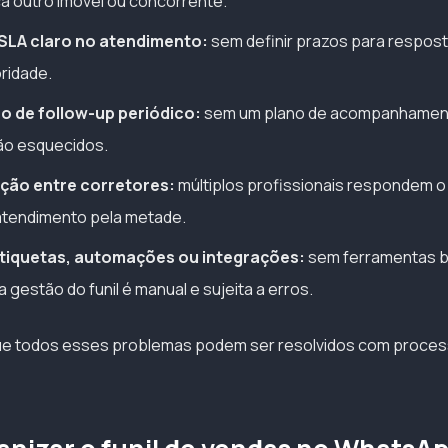
ca outro imóvel ou concorrente.
SLA claro no atendimento:
sem definir prazos para resposta
oridade.
 de follow-up periódico:
sem um plano de acompanhament
ão esquecidos.
ção entre corretores:
múltiplos profissionais respondem 
tendimento pela metade.
tiquetas, automações ou integrações:
sem ferramentas b
 gestão do funil é manual e sujeita a erros.
que todos esses problemas podem ser resolvidos com proces