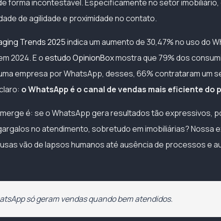
 de forma incontestável. Especificamente no setor imobiliário
dade de agilidade e proximidade no contato.
ging Trends 2025
indica um aumento de 30,47% no uso do 
 em 2024. E o
estudo OpinionBox
mostra que 79% dos consumi
 uma empresa por WhatsApp, desses, 66% contrataram um s
claro:
o WhatsApp é o canal de vendas mais eficiente do 
merge é: se o WhatsApp gera resultados tão expressivos, po
gargalos no atendimento, sobretudo em imobiliárias? Nossa e
ausas vão de lapsos humanos até ausência de processos e 
atsApp só geram vendas quando bem atendidos.