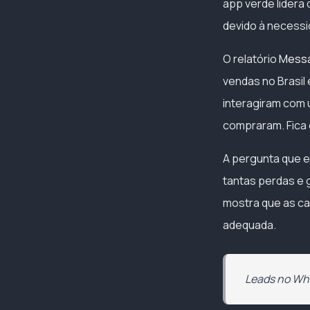
app verde lidera
devido à necessi
O relatório
Messa
vendas no Brasil
interagiram com
compraram. Fica 
A pergunta que e
tantas perdas e 
mostra que as c
adequada.
Leads no Wh