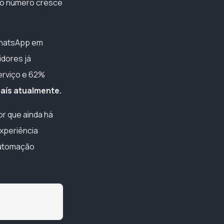
, o número cresce
WhatsApp em
dores já
erviço e 62%
país atualmente.
r que ainda há
xperiência
automação