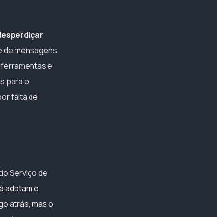
desperdiçar
me de mensagens
, ferramentas e
s para o
or falta de
do Serviço de
já adotam o
ogo atrás, mas o