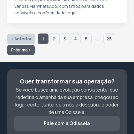
vendas via WhatsApp, com filtros para dados
sensíveis e conformidade legal.
...
‹ Anterior
1
2
3
4
5
25
Próxima ›
Quer transformar sua operação?
Se você busca uma evolução consistente, que
redefina o amanhã da sua empresa, chegou ao
lugar certo. Junte-se a nós e descubra o poder
de uma Odisseia.
Fale com a Odisseia