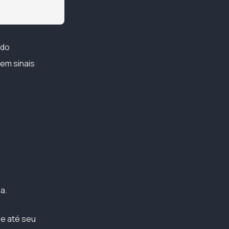
 do
zem sinais
a.
 e até seu