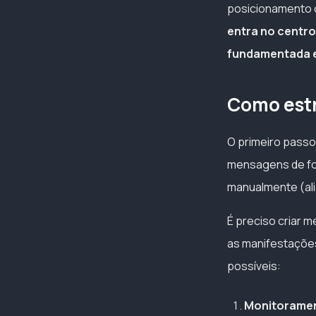
posicionamento 
entra no centro
fundamentada e 
Como estr
O primeiro passo
mensagens de fo
manualmente (ali
É preciso criar 
as manifestações
possíveis:
Monitoramen