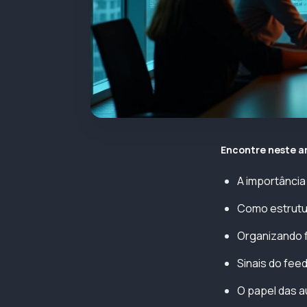
Encontre neste a
A importância
Como estrutu
Organizando 
Sinais do fe
O papel das 