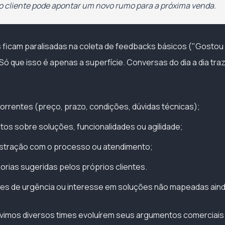
o cliente pode apontar um novo rumo para a próxima venda.
ficam paralisadas na coleta de feedbacks básicos ("Gostou
ó que isso é apenas a superfície. Conversas do dia a dia tra
rrentes (preço, prazo, condições, dúvidas técnicas);
itos sobre soluções, funcionalidades ou agilidade;
ustração com o processo ou atendimento;
horias sugeridas pelos próprios clientes.
s de urgência ou interesse em soluções não mapeadas aind
já vimos diversos times evoluírem seus argumentos comerciais