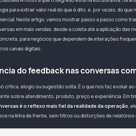
Odisseia AI mostra que o segredo está na escuta ativa, na aná
gia para extrair valor real do que é dito, e, por vezes, do que 
ercial. Neste artigo, vamos mostrar passo a passo como tr
ersas em mais vendas, desde a coleta até a aplicação das me
concreta, para negócios que dependem de interações freque
os canais digitais.
ncia do feedback nas conversas com
 crítica, elogio ou sugestão solta. É o que nos faz evoluir ao
ente sobre atendimento, produto, preço e experiência. Em t
versas é o reflexo mais fiel da realidade da operação
, e
e na linha de frente, sem filtros ou distorções de relatórios