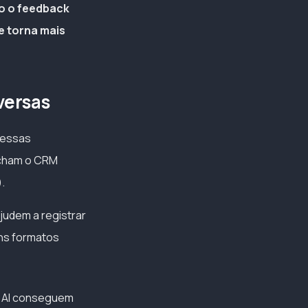
 o feedback
e torna mais
versas
 essas
ncham o CRM
.
judem a registrar
uns formatos
a AI conseguem