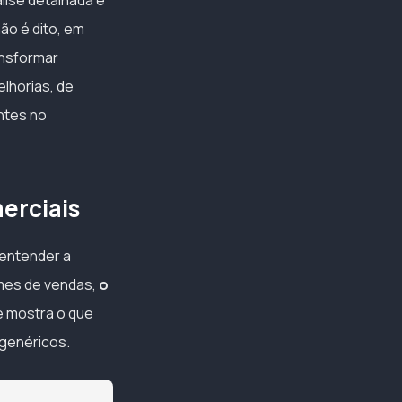
lise detalhada e
não é dito, em
ansformar
lhorias, de
ntes no
erciais
 entender a
imes de vendas,
o
le mostra o que
 genéricos.