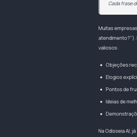
Cada frase d
Muitas empresas 
atendimento?"). S
valiosos:
Objeções reco
Elogios explíc
Pontos de fr
Ideias de mel
Demonstraçõe
Na Odisseia AI, 