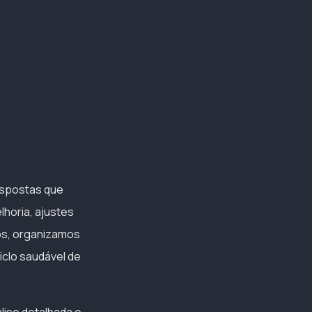
espostas que
horia, ajustes
os, organizamos
clo saudável de