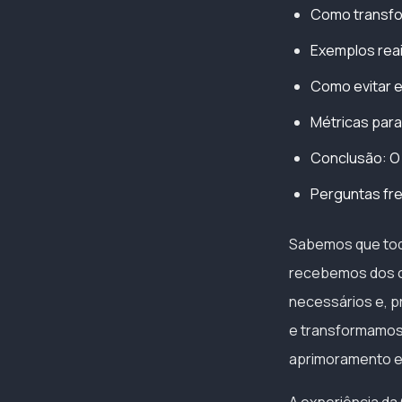
Como transfo
Exemplos rea
Como evitar e
Métricas par
Conclusão: O 
Perguntas fr
Sabemos que tod
recebemos dos cl
necessários e, 
e transformamos 
aprimoramento e