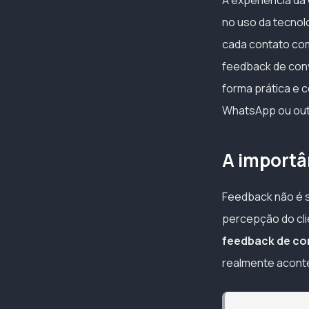
A experiência da 
no uso da tecnolo
cada contato com
feedback de conv
forma prática e 
WhatsApp ou outr
A importâ
Feedback não é só
percepção do cli
feedback de con
realmente acontec