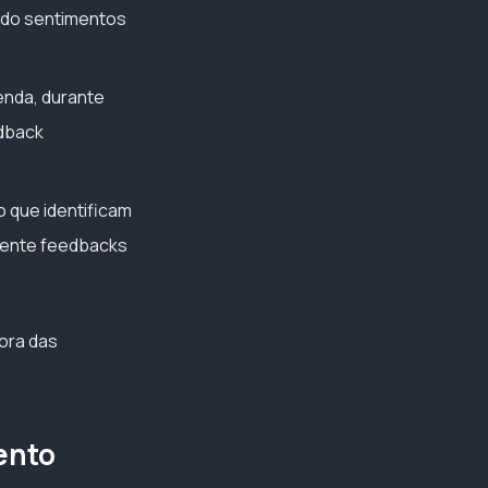
indo sentimentos
nda, durante
edback
 que identificam
amente feedbacks
ora das
ento