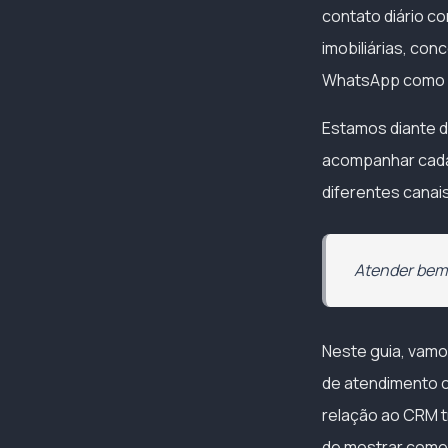
contato diário c
imobiliárias, con
WhatsApp como p
Estamos diante d
acompanhar cada
diferentes canai
Atender bem,
Neste guia, vamo
de atendimento 
relação ao CRM tr
de mostrar como 