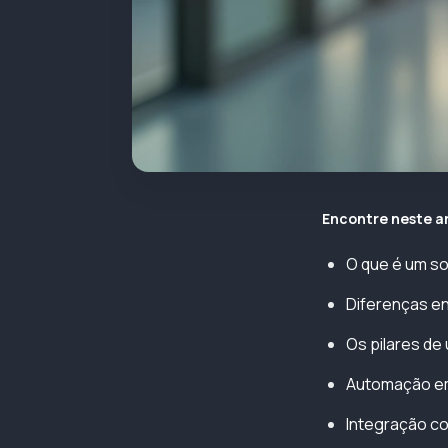
Encontre neste a
O que é um so
Diferenças en
Os pilares de
Automação em
Integração c