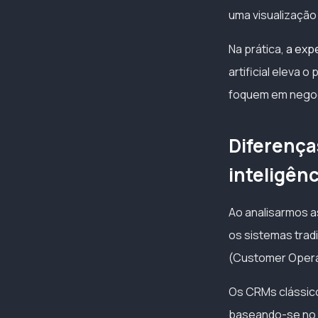
uma visualização
Na prática,
a expe
artificial eleva 
foquem em negoci
Diferença
inteligên
Ao analisarmos a
os sistemas tra
(Customer Operat
Os CRMs clássico
baseando-se no p