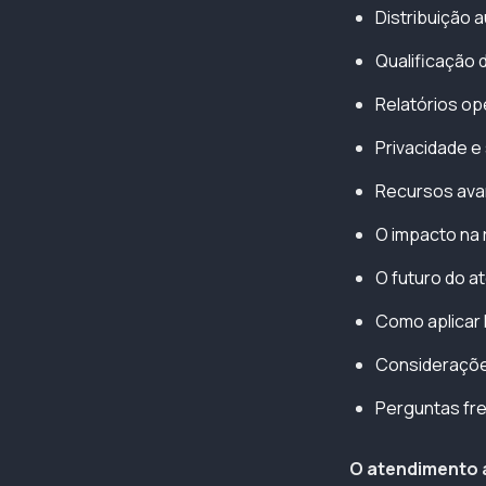
Distribuição 
Qualificação 
Relatórios op
Privacidade 
Recursos ava
O impacto na 
O futuro do a
Como aplicar
Considerações
Perguntas fr
O atendimento 