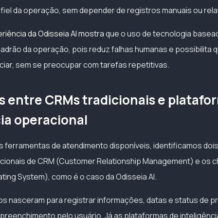
 fiel da operação, sem depender de registros manuais ou rela
riência da Odisseia AI mostra
que o uso de tecnologia basead
o padrão da operação, pois reduz falhas humanas e possibilit
ar, sem se preocupar com tarefas repetitivas.
s entre CRMs tradicionais e platafo
cia operacional
s ferramentas de atendimento disponíveis, identificamos dois
dicionais de CRM (Customer Relationship Management) e os
ing System), como é o caso da Odisseia AI.
s nasceram para registrar informações, datas e status de p
reenchimento pelo usuário. Já as plataformas de inteligênci