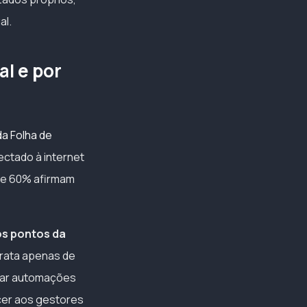
al.
l e por
a Folha de
ectado à internet
 de 60% afirmam
os pontos da
rata apenas de
riar automações
ecer aos gestores