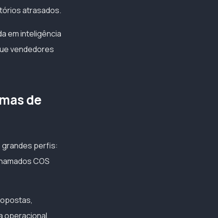
tórios atrasados.
a em inteligência
a que vendedores
rmas de
 grandes perfis:
 chamados COS
ropostas,
a operacional,