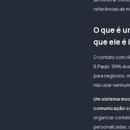
referências de me
O que é u
que ele é
O contato com cl
S.Paulo
, 99% dos
para negócios, m
não usar nenhum
Um sistema mod
comunicação co
organizar contat
personalizadas, 