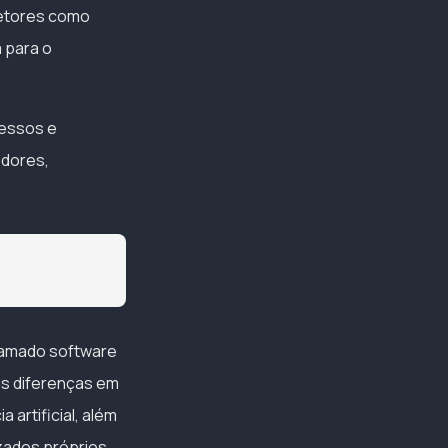
setores como
m para o
cessos e
edores,
chamado software
s diferenças em
artificial, além
zados próprios,