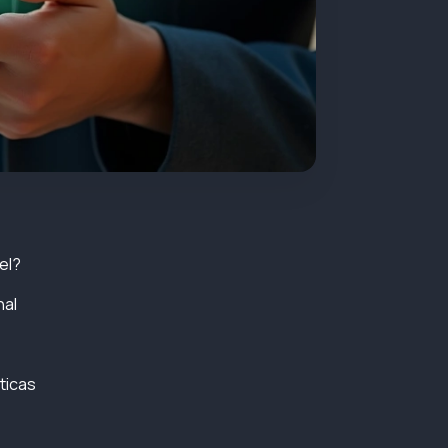
el?
nal
ticas