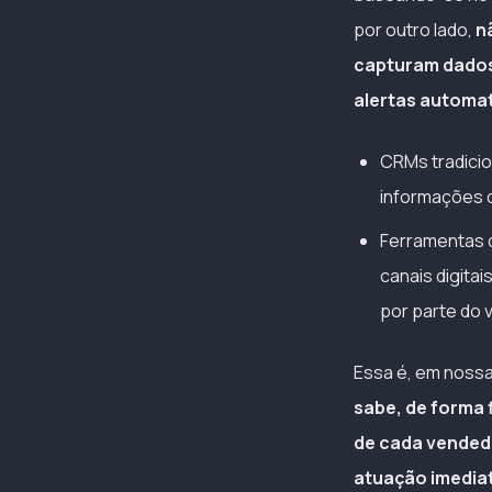
por outro lado,
n
capturam dados
alertas automa
CRMs tradicio
informações 
Ferramentas d
canais digita
por parte do 
Essa é, em nossa 
sabe, de forma 
de cada vendedo
atuação imedia