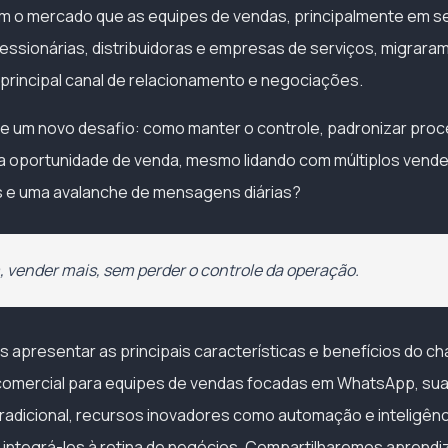
om o mercado que as equipes de vendas, principalmente em 
cessionárias, distribuidoras e empresas de serviços, migrara
rincipal canal de relacionamento e negociações.
e um novo desafio: como manter o controle, padronizar pro
 oportunidade de venda, mesmo lidando com múltiplos vend
s e uma avalanche de mensagens diárias?
 vender mais, sem perder o controle da operação.
s apresentar as principais características e benefícios do 
comercial para equipes de vendas focadas em WhatsApp, sua
adicional, recursos inovadores como automação e inteligência 
integrá-los à rotina de negócios. Compartilharemos aprendi