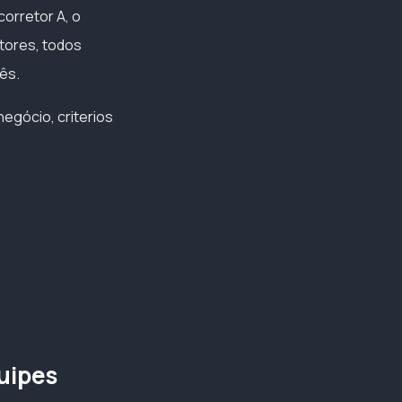
corretor A, o
etores, todos
ês.
egócio, criterios
quipes