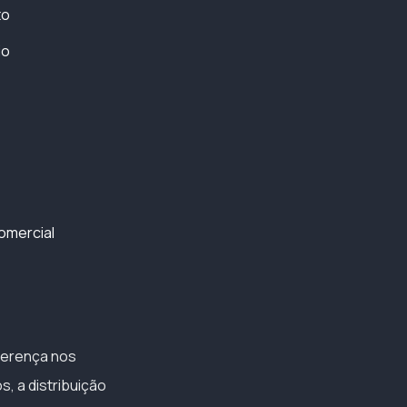
to
io
omercial
iferença nos
, a distribuição