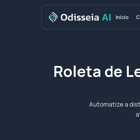
C
Início
Roleta de L
Automatize a dis
a