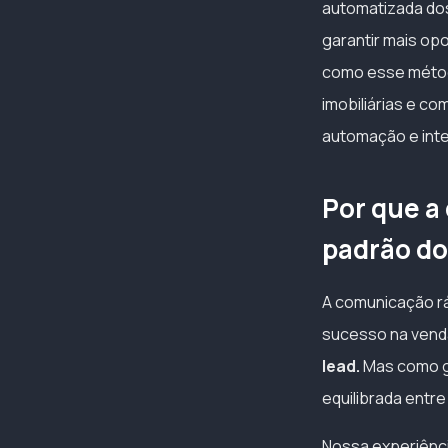
automatizada dos
garantir mais op
como esse método
imobiliárias e co
automação e int
Por que a
padrão do
A comunicação rá
sucesso na vend
lead.
Mas como ga
equilibrada entr
Nossa experiênci