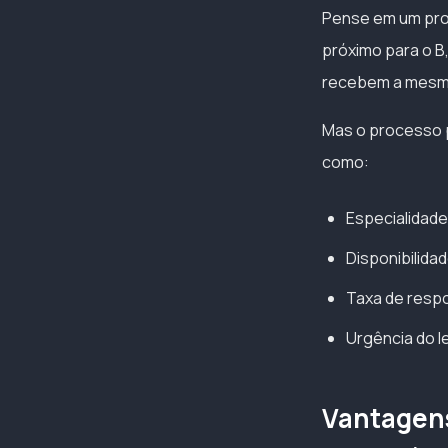
Pense em um proce
próximo para o B
recebem a mesma
Mas o processo p
como:
Especialidade
Disponibilida
Taxa de resp
Urgência do l
Vantagens