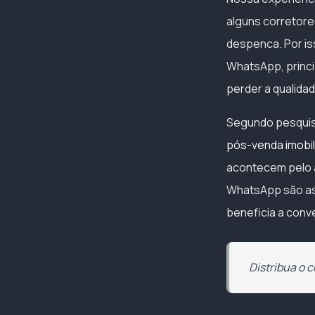
alguns corretore
despenca. Por is
WhatsApp, princi
perder a qualida
Segundo pesqui
pós-venda imobil
acontecem pelo a
WhatsApp são ass
beneficia a conv
Distribua o c