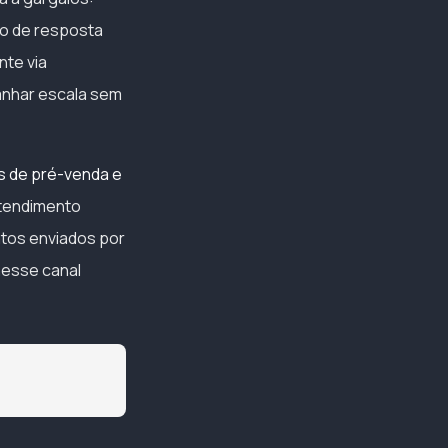
po de resposta
te via
anhar escala sem
s de pré-venda e
atendimento
ntos enviados por
nesse canal