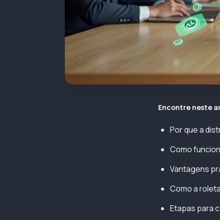
Encontre neste a
Por que a dis
Como funcion
Vantagens prá
Como a roleta
Etapas para c