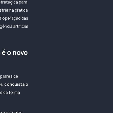
tratégica para
trar na prática
 a operação das
ncia artificial,
 é o novo
pilares de
r, conquista o
 e de forma
a a gargalos: