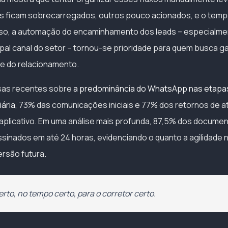
s ficam sobrecarregados, outros pouco acionados, e o tem
so, a automação do encaminhamento dos leads – especialmen
pal canal do setor – tornou-se prioridade para quem busca g
de do relacionamento.
sas recentes sobre
a predominância do WhatsApp nas etapa
iária
, 73% das comunicações iniciais e 77% dos retornos de 
plicativo. Em uma análise mais profunda, 87,5% dos docume
inados em até 24 horas, evidenciando o quanto a agilidade 
ersão futura.
erto, no tempo certo, para o corretor certo.