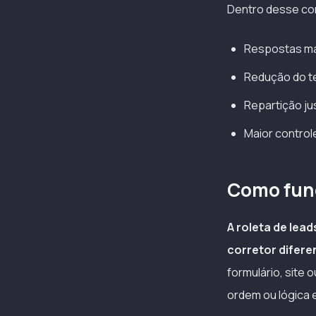
Dentro desse con
Respostas ma
Redução do te
Repartição ju
Maior control
Como func
A roleta de lea
corretor difere
formulário, site 
ordem ou lógica 