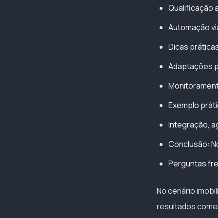
Qualificação 
Automação via 
Dicas prática
Adaptações p
Monitorament
Exemplo prát
Integração, a
Conclusão: No
Perguntas fr
No cenário imobil
resultados comer