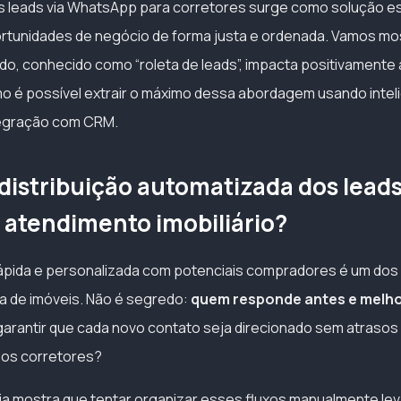
 leads via WhatsApp para corretores surge como solução es
ortunidades de negócio de forma justa e ordenada. Vamos mos
, conhecido como “roleta de leads”, impacta positivamente
mo é possível extrair o máximo dessa abordagem usando inteligê
egração com CRM.
 distribuição automatizada dos leads
 atendimento imobiliário?
pida e personalizada com potenciais compradores é um dos 
a de imóveis. Não é segredo:
quem responde antes e melho
rantir que cada novo contato seja direcionado sem atrasos
e os corretores?
a mostra que tentar organizar esses fluxos manualmente lev