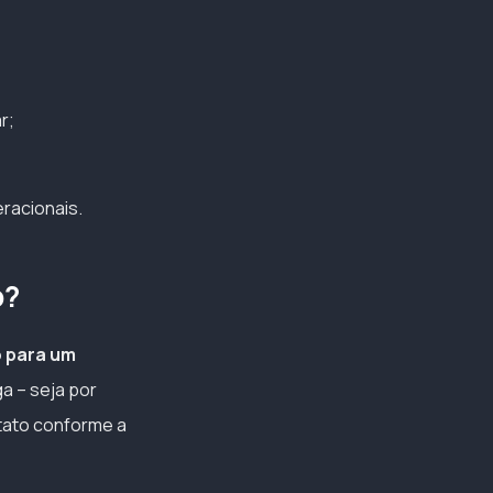
r;
racionais.
p?
o para um
a – seja por
ontato conforme a