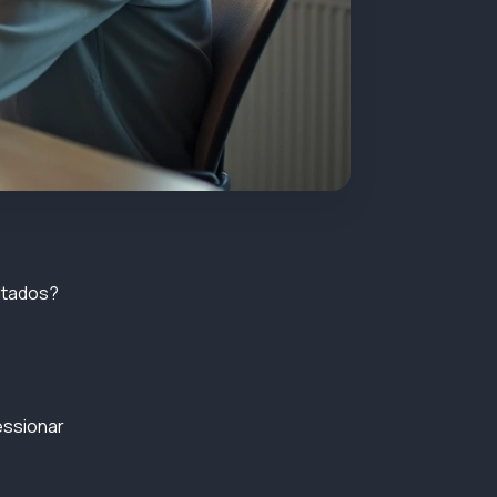
ltados?
essionar