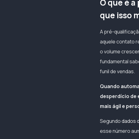
O que é a
que isso 
A pré-qualificaçã
aquele contato r
o volume crescen
fundamental sabe
funil de vendas.
Quando automat
desperdício de 
mais ágil e pers
Segundo
dados 
esse número aume