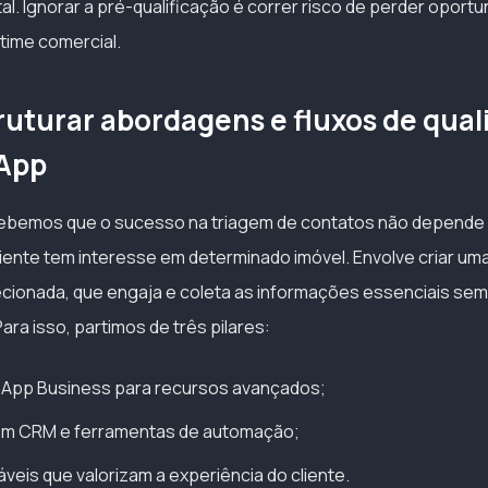
al. Ignorar a pré-qualificação é correr risco de perder oport
time comercial.
uturar abordagens e fluxos de qual
App
rcebemos que o sucesso na triagem de contatos não depende
iente tem interesse em determinado imóvel. Envolve criar uma 
ecionada, que engaja e coleta as informações essenciais se
. Para isso, partimos de três pilares:
App Business para recursos avançados;
om CRM e ferramentas de automação;
áveis que valorizam a experiência do cliente.