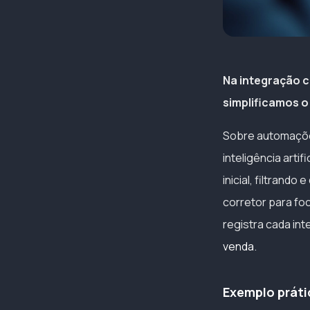
Na integração 
simplificamos 
Sobre automações
inteligência arti
inicial, filtrand
corretor para fo
registra cada i
venda
.
Exemplo práti