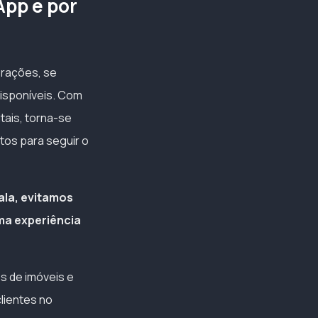
App e por
erações, se
disponíveis. Com
tais, torna-se
tos para seguir o
la, evitamos
ma experiência
es de imóveis e
lientes no