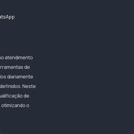
hatsApp
 no atendimento
erramentas de
dos diariamente
 definidos. Neste
alificação de
 otimizando o