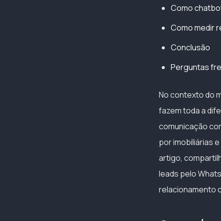
Como chatbots
Como medir re
Conclusão
Perguntas fr
No contexto do m
fazem toda a dif
comunicação com 
por imobiliárias 
artigo, comparti
leads pelo Whats
relacionamento c