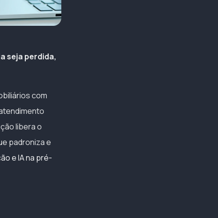
 seja perdida,
biliários com
o atendimento
ução libera o
ue padroniza e
o e IA na pré-