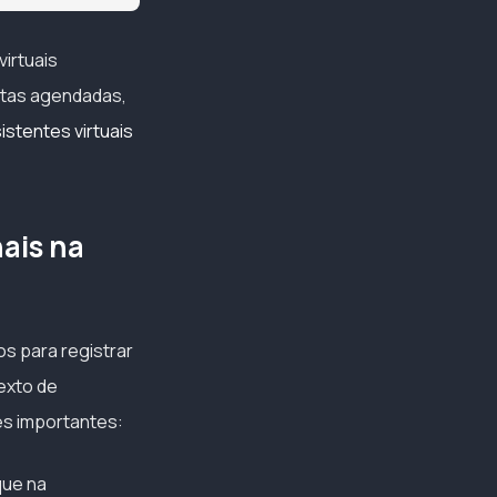
virtuais
itas agendadas,
istentes virtuais
ais na
s para registrar
exto de
es importantes:
que na