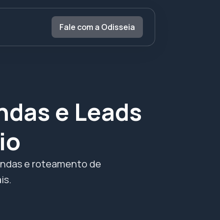
Fale com a Odisseia
ndas e Leads
io
endas e roteamento de
is.