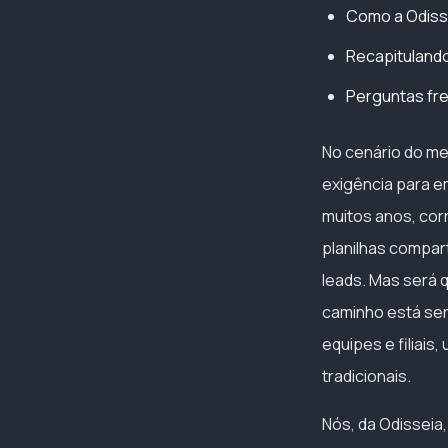
Como a Odisse
Recapitulando
Perguntas fr
No cenário do me
exigência para e
muitos anos, cor
planilhas compart
leads. Mas será 
caminho está sen
equipes e filiai
tradicionais.
Nós, da Odisseia