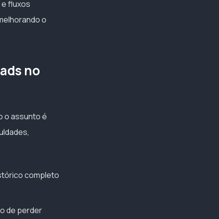
 e fluxos
 melhorando o
eads no
o o assunto é
culdades,
stórico completo
co de perder