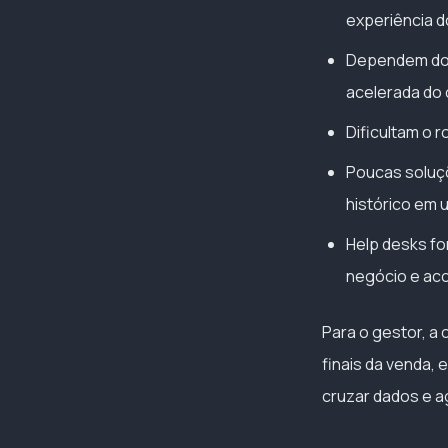
experiência d
Dependem do 
acelerada do 
Dificultam o r
Poucas soluçõ
histórico em 
Help desks fo
negócio e ac
Para o gestor, a
finais da venda, 
cruzar dados e a