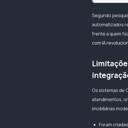
Segundo pesquisa 
automatizados r
frente a quem fa
com IA revolucio
Limitaçõe
integração
Os sistemas de C
atendimentos, or
imobiliárias mod
Foram criadas