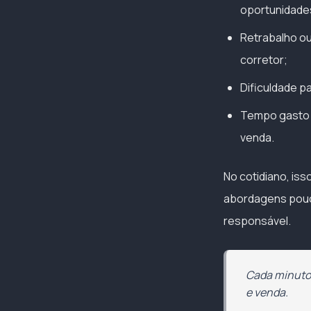
oportunidade
Retrabalho ou
corretor;
Dificuldade p
Tempo gasto c
venda.
No cotidiano, iss
abordagens pouco 
responsável.
Cada minuto 
e venda.