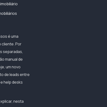
mobiliário
obiliários
essos é uma
cliente. Por
as separadas,
ção manual de
oje, um novo
to de leads entre
 e help desks
plicar, nesta