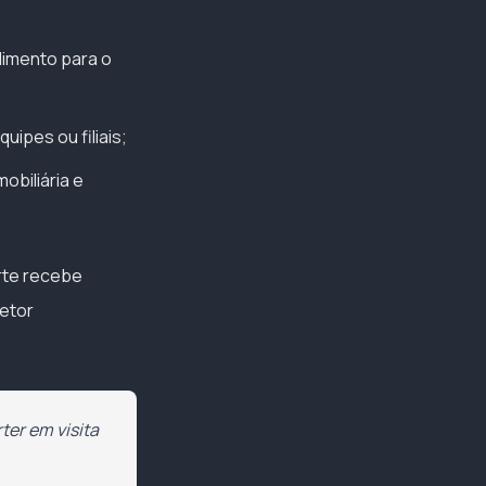
dimento para o
ipes ou filiais;
obiliária e
arte recebe
retor
ter em visita