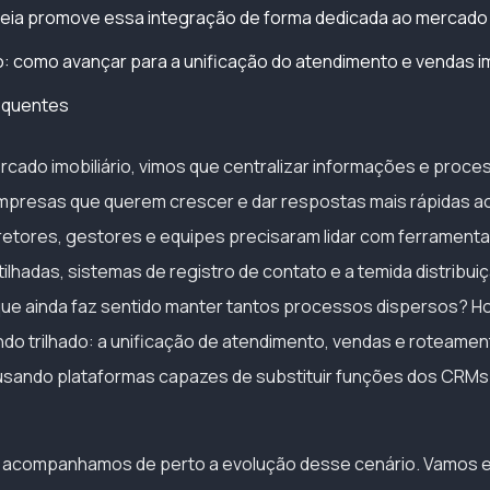
ia promove essa integração de forma dedicada ao mercado i
: como avançar para a unificação do atendimento e vendas im
equentes
rcado imobiliário, vimos que centralizar informações e proc
mpresas que querem crescer e dar respostas mais rápidas ao 
retores, gestores e equipes precisaram lidar com ferrament
ilhadas, sistemas de registro de contato e a temida distribui
que ainda faz sentido manter tantos processos dispersos? H
do trilhado: a unificação de atendimento, vendas e roteamen
s, usando plataformas capazes de substituir funções dos CRMs
, acompanhamos de perto a evolução desse cenário. Vamos ex