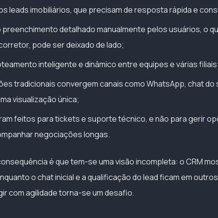
os leads imobiliários, que precisam de resposta rápida e consu
preenchimento detalhado manualmente pelos usuários, o que
corretor, pode ser deixado de lado;
oteamento inteligente e dinâmico entre equipes e várias filiais
es tradicionais convergem canais como WhatsApp, chat do si
uma visualização única;
ram feitos para tickets e suporte técnico, e não para gerir o
ompanhar negociações longas.
 consequência é que tem-se uma visão incompleta: o CRM mo
enquanto o chat inicial e a qualificação do lead ficam em outro
gir com agilidade torna-se um desafio.