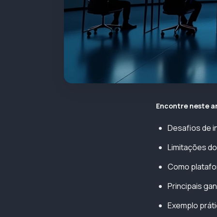
Encontre neste a
Desafios de i
Limitações do
Como platafor
Principais ga
Exemplo prátic