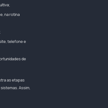
ltiva;
, na rotina
;
te, telefone e
portunidades de
stra as etapas
s sistemas. Assim,