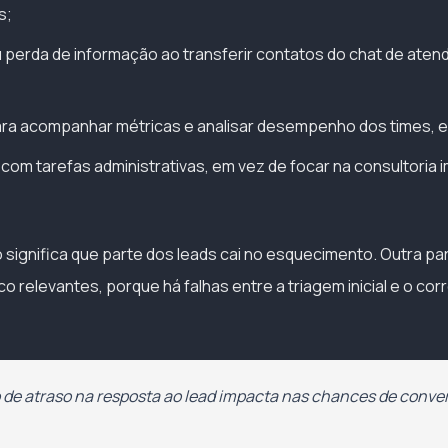
s;
 perda de informação ao transferir contatos do chat de aten
ara acompanhar métricas e analisar desempenho dos times, equ
om tarefas administrativas, em vez de focar na consultoria im
o significa que parte dos leads cai no esquecimento. Outra p
relevantes, porque há falhas entre a triagem inicial e o cor
de atraso na resposta ao lead impacta nas chances de conver