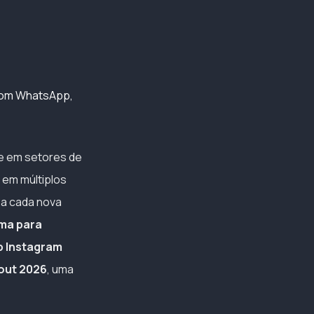
 com WhatsApp,
te em setores de
 em múltiplos
 a cada nova
ma para
p Instagram
out 2026
, uma