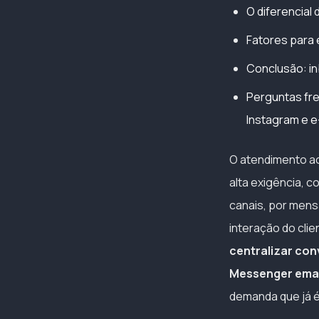
O diferencial
Fatores para 
Conclusão: in
Perguntas fr
Instagram e e
O atendimento ao
alta exigência, 
canais, por mens
interação do cli
centralizar co
Messenger emai
demanda que já é