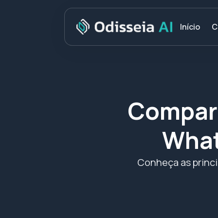
C
Início
Compara
What
Conheça as princi