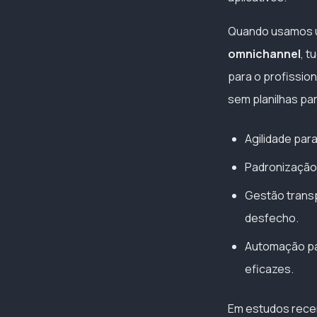
Quando usamos 
omnichannel
, t
para o profissio
sem planilhas par
Agilidade par
Padronização 
Gestão transp
desfecho.
Automação par
eficazes.
Em estudos rece