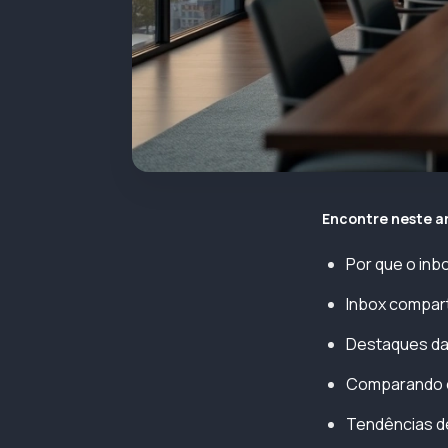
Encontre neste a
Por que o inb
Inbox compart
Destaques das
Comparando os
Tendências de