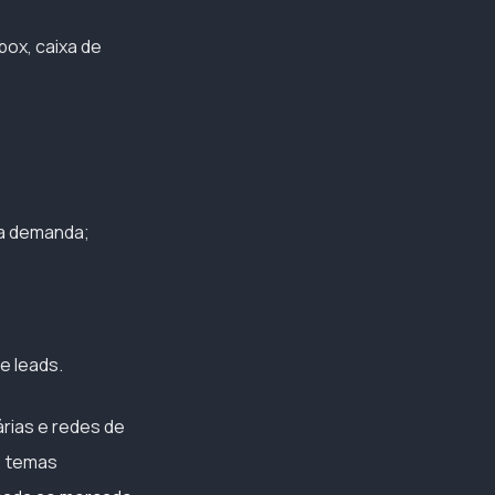
ox, caixa de
da demanda;
e leads.
árias e redes de
, temas