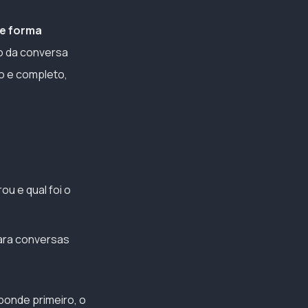
de forma
ão da conversa
ro e completo,
u e qual foi o
ara conversas
onde primeiro, o