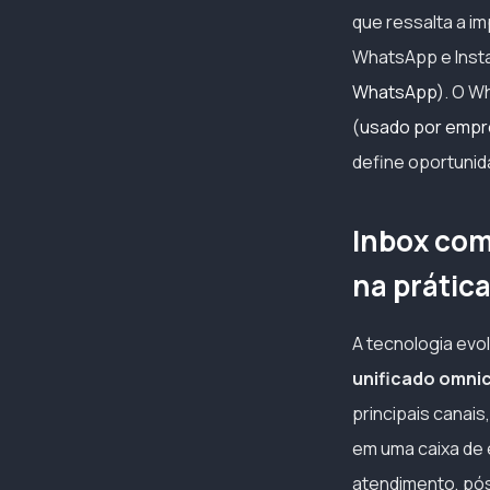
que ressalta a i
WhatsApp e Inst
WhatsApp
). O W
(
usado por empr
define oportunid
Inbox com
na prátic
A tecnologia evo
unificado omni
principais canais
em uma caixa de 
atendimento, pó