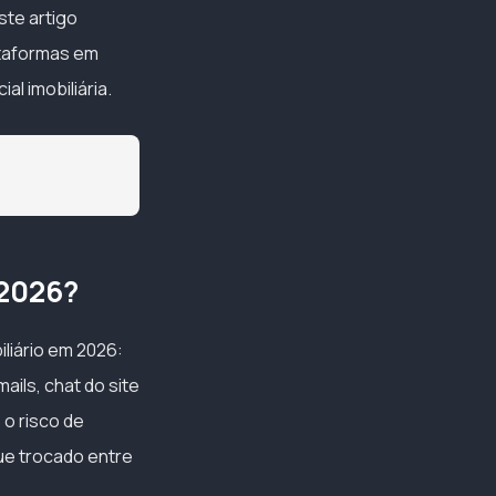
te artigo
ataformas em
l imobiliária.
 2026?
liário em 2026:
ils, chat do site
 o risco de
ue trocado entre