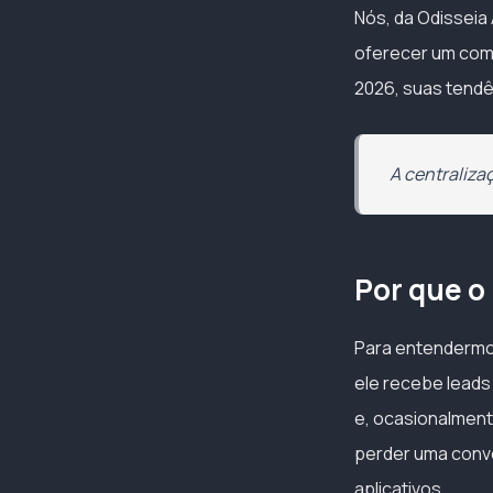
Nós, da Odissei
oferecer um comp
2026, suas tendên
A centraliza
Por que o
Para entendermos
ele recebe leads
e, ocasionalment
perder uma conv
aplicativos.