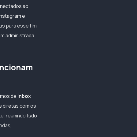
conectados ao
Instagram e
as para esse fim
bem administrada
uncionam
mamos de
inbox
s diretas com os
te, reunindo tudo
ndas,