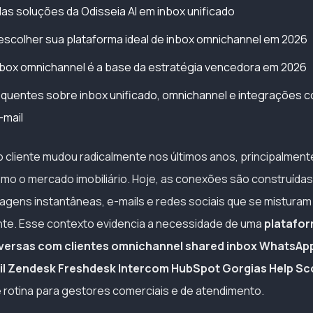
 das soluções da Odisseia AI em inbox unificado
escolher sua plataforma ideal de inbox omnichannel em 2026
box omnichannel é a base da estratégia vencedora em 2026
equentes sobre inbox unificado, omnichannel e integrações
-mail
 cliente mudou radicalmente nos últimos anos, principalmen
como o mercado imobiliário. Hoje, as conexões são construídas
agens instantâneas, e-mails e redes sociais que se misturam
ente. Esse contexto evidencia a necessidade de uma
platafor
nversas com clientes omnichannel shared inbox WhatsAp
l Zendesk Freshdesk Intercom HubSpot Gorgias Help Sc
 rotina para gestores comerciais e de atendimento.