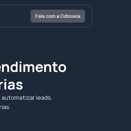
Fale com a Odisseia
endimento
rias
automatizar leads,
ias.