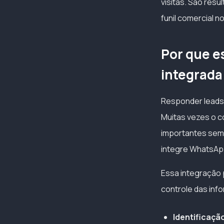
visitas. São res
funil comercial no
Por que e
integrad
Responder leads 
Muitas vezes o c
importantes sem 
integre WhatsApp
Essa integração 
controle das inf
Identificaçã