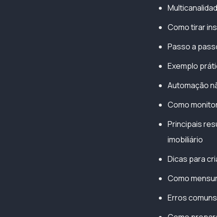
Multicanalidad
Como tirar in
Passo a passo
Exemplo práti
Automação nã
Como monitor
Principais re
imobiliário
Dicas para cr
Como mensura
Erros comuns