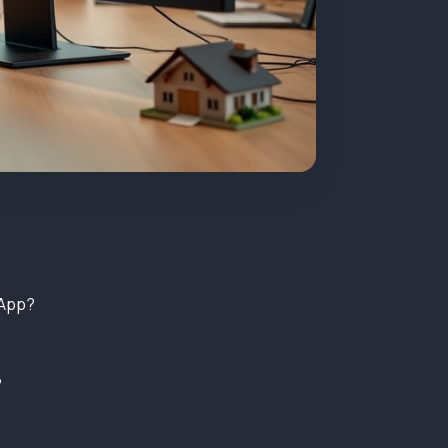
sApp?
?