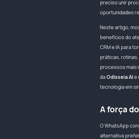
preciso unir proc
oportunidades re
Neste artigo, mo
benefícios do at
CRM e IA para to
práticas, rotina
processos mais m
da
Odisseia AI
e 
tecnologia em si
A força d
O WhatsApp conq
alternativa pref