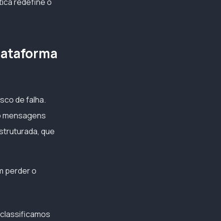
ica redefine o
lataforma
sco de falha.
do mensagens
struturada, que
m perder o
 classificamos