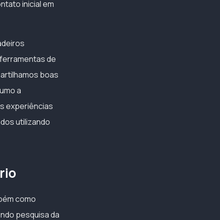
ntato inicial em
adeiros
 ferramentas de
partilhamos boas
rumo a
s experiências
dos utilizando
rio
mbém como
gundo pesquisa da