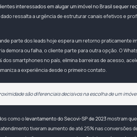
clientes interessados em alugar um imóvel no Brasil sequer r
 dado ressalta a urgência de estruturar canais efetivos e prof
de parte dos leads hoje espera um retorno praticamente im
ria demora ou falha, o cliente parte para outra opção. O What
dos smartphones no país, elimina barreiras de acesso, acele
maniza a experiência desde o primeiro contato.
proximidade são diferenciais decisivos na escolha de um imóvel
udos como o
levantamento do Secovi-SP de 2023
mostram que i
 atendimento tiveram aumento de até 25% nas conversões d