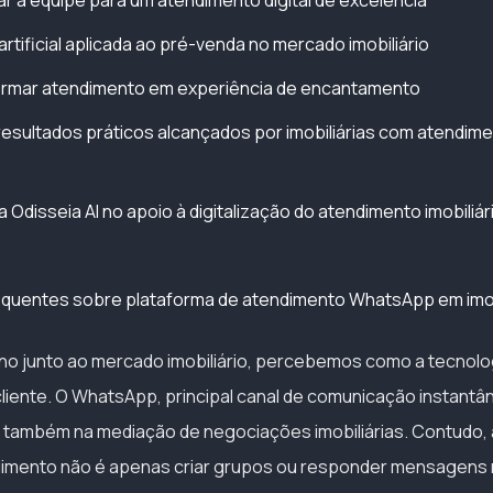
 a equipe para um atendimento digital de excelência
 artificial aplicada ao pré-venda no mercado imobiliário
rmar atendimento em experiência de encantamento
resultados práticos alcançados por imobiliárias com atendimen
a Odisseia AI no apoio à digitalização do atendimento imobiliár
equentes sobre plataforma de atendimento WhatsApp em imob
no junto ao mercado imobiliário, percebemos como a tecnolo
liente. O WhatsApp, principal canal de comunicação instantân
 também na mediação de negociações imobiliárias. Contudo,
dimento não é apenas criar grupos ou responder mensagens