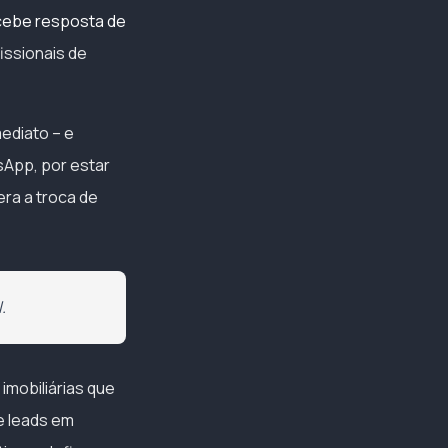
ecebe resposta de
issionais de
ediato – e
sApp, por estar
ra a troca de
.
mobiliárias que
e leads em