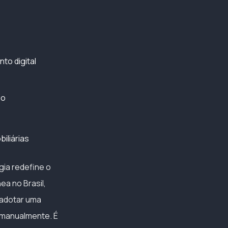
to digital
io
iliárias
gia redefine o
ea no Brasil,
 adotar uma
 manualmente. É