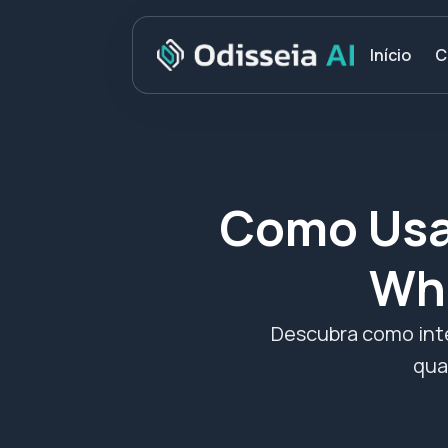
C
Início
Como Usa
Wha
Descubra como int
qua