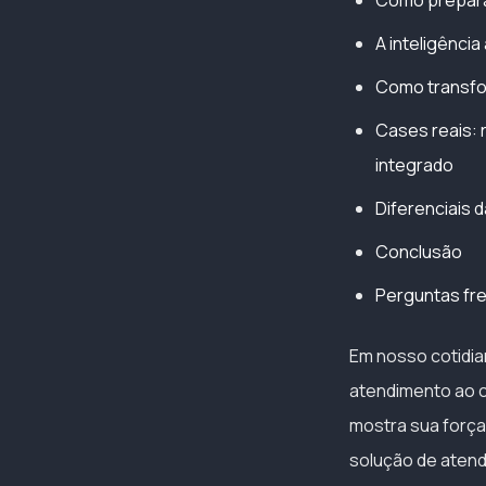
Como preparar
A inteligência
Como transfo
Cases reais: 
integrado
Diferenciais d
Conclusão
Perguntas fr
Em nosso cotidia
atendimento ao c
mostra sua força
solução de aten