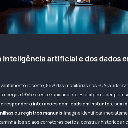
 inteligência artificial e dos dados
evantamento recente
, 85% das imobiliárias nos EUA já aderira
axa chega a 19% e cresce rapidamente. É fácil perceber por q
r e responder a interações com leads em instantes, sem 
nilhas ou registros manuais
. Imagine identificar imediatam
aminhá-los só aos corretores certos, construir históricos ri