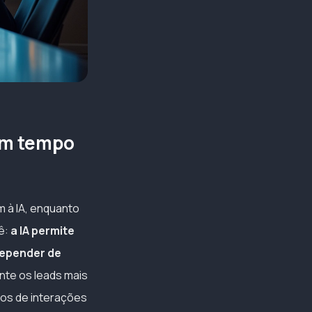
 em tempo
m à IA, enquanto
uê:
a IA permite
depender de
ente os leads mais
cos de interações