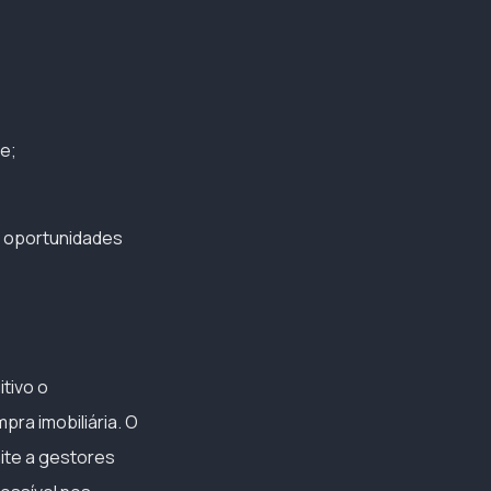
e;
r oportunidades
itivo o
ra imobiliária. O
ite a gestores