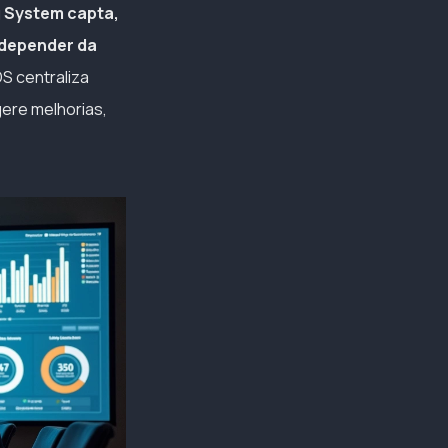
 System capta,
 depender da
OS centraliza
ere melhorias,