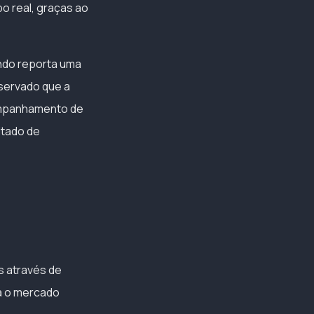
o real, graças ao
ndo reporta uma
bservado que a
companhamento de
ltado de
s através de
a o mercado