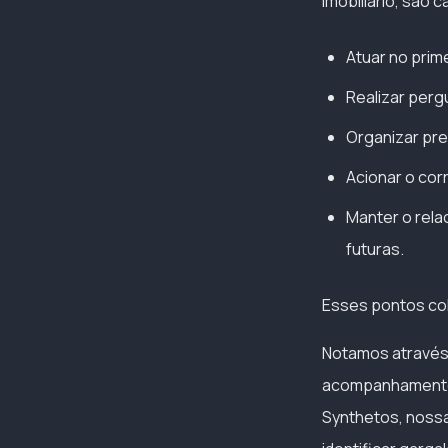
imobiliário, são 
Atuar no prim
Realizar perg
Organizar pre
Acionar o cor
Manter o rela
futuras.
Esses pontos col
Notamos atravé
acompanhamento d
Synthetos, noss