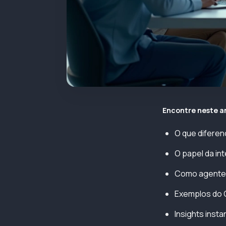
Encontre neste a
O que diferen
O papel da int
Como agente
Exemplos do C
Insights inst