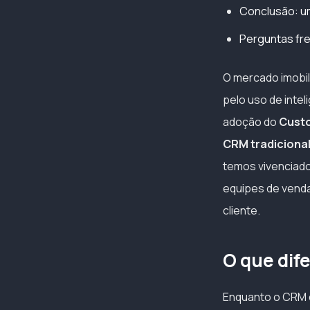
Conclusão: u
Perguntas fr
O mercado imobil
pelo uso de intel
adoção do
Custo
CRM tradicional
temos vivenciad
equipes de venda
cliente.
O que dif
Enquanto o CRM o