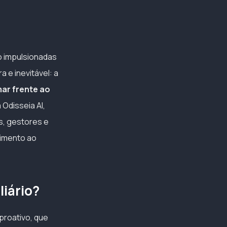
o impulsionadas
a e inevitável: a
ar frente ao
 Odisseia AI,
s, gestores e
dimento ao
liário?
proativo, que