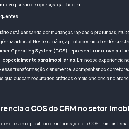
m novo padrão de operação já chegou
equentes
iário está passando por mudanças rápidas e profundas, muit
igência artificial. Neste cenário, apontamos uma tendência clar
mer Operating System (COS) representa um novo patam
, especialmente para imobiliárias
. Em nossa experiência na
o essa transformação diariamente, acompanhando corretore
s que buscam resultados práticos e mais eficiência no aten
erencia o COS do CRM no setor imobi
ferece um repositório de informações, o COS é um sistema 