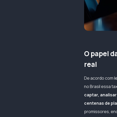
O papel da
real
De acordo com
l
no Brasil essa t
captar, analisa
centenas de pla
promissores, enc