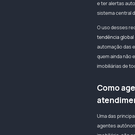
e ter alertas au
sistema central d
O uso desses rec
tendência global 
automação das et
quem ainda não e
imobiliárias de t
Como age
atendime
Uma das principa
agentes autônom