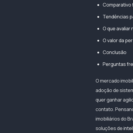
Comparativo f
Tendências pa
O que avaliar
O valor da pe
Conclusão
Perguntas fre
O mercado imobil
adoção de sistem
quer ganhar agili
contato. Pensand
imobiliários do B
soluções de
intel