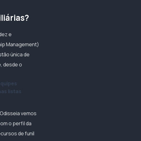
liárias?
dez e
ship Management)
stão única de
e, desde o
equipes
as listas
a Odisseia vemos
om o perfil da
cursos de funil