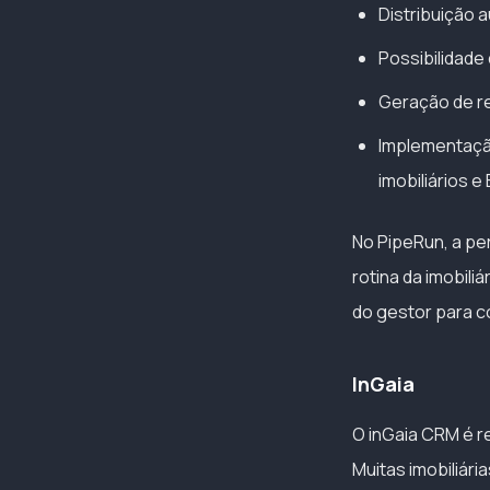
Distribuição 
Possibilidade
Geração de re
Implementação
imobiliários e
No PipeRun, a pe
rotina da imobili
do gestor para c
InGaia
O inGaia CRM é re
Muitas imobiliári