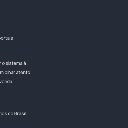
portais
r o sistema à
um olhar atento
 venda.
os do Brasil.