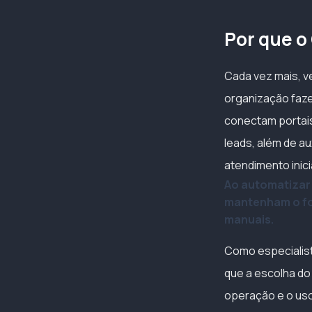
Por que o
Cada vez mais, v
organização faz
conectam portais
leads, além de a
atendimento inic
Ao automatizar 
mantenham o foc
manuais.
Como especialist
que a escolha do 
operação e o uso