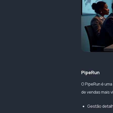
PipeRun
O PipeRun é uma s
de vendas mais v
Gestão detalh