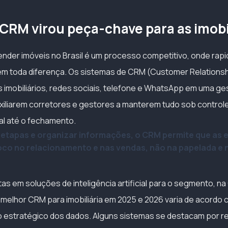
 CRM virou peça-chave para as imobi
ender imóveis no Brasil é um processo competitivo, onde rapi
em toda diferença. Os sistemas de CRM (Customer Relation
 imobiliários, redes sociais, telefone e WhatsApp em uma ge
uxiliarem corretores e gestores a manterem tudo sob control
ial até o fechamento.
etapas e organizar informações, o CRM permite que as 
o no relacionamento e nas vendas, não na papelada e n
as em soluções de inteligência artificial para o segmento, n
melhor CRM para imobiliária em 2025 e 2026 varia de acordo c
 estratégico dos dados. Alguns sistemas se destacam por re