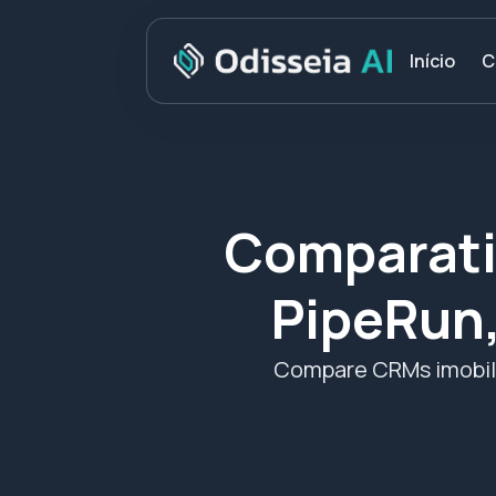
C
Início
Comparati
PipeRun,
Compare CRMs imobiliá