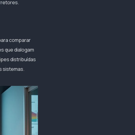
rretores.
para comparar
des que dialogam
pes distribuídas
s sistemas.