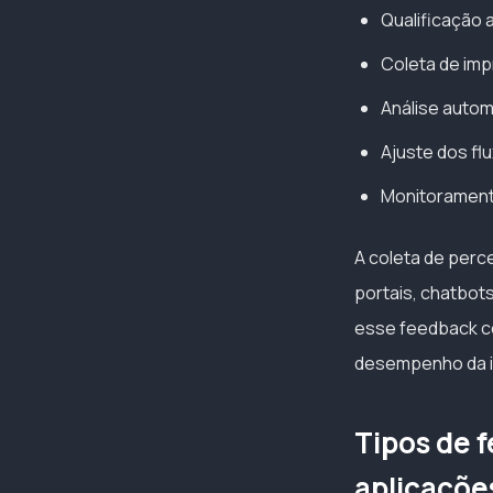
Qualificação 
Coleta de imp
Análise autom
Ajuste dos fl
Monitoramento
A coleta de perc
portais, chatbots
esse feedback co
desempenho da int
Tipos de 
aplicaçõe