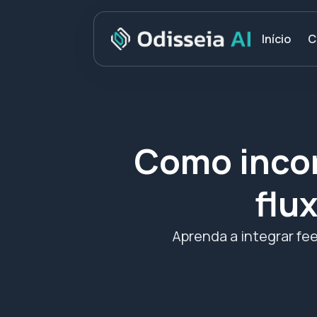
C
Início
Como incor
flu
Aprenda a integrar fee