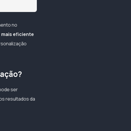
mento no
 mais eficiente
rsonalização
mação?
pode ser
os resultados da