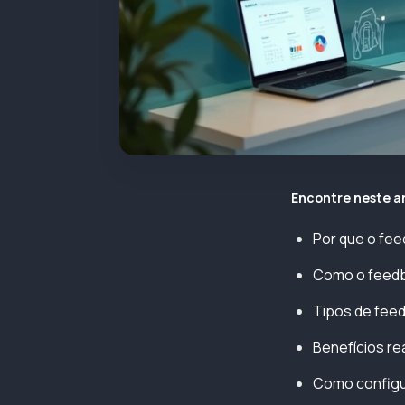
Encontre neste a
Por que o fee
Como o feedb
Tipos de feed
Benefícios rea
Como configu