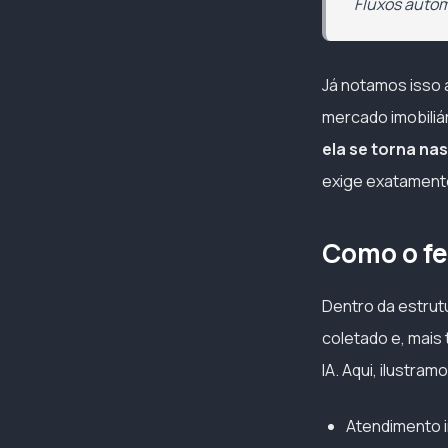
Fluxos auto
Já notamos isso 
mercado imobiliá
ela se torna na
exige exatamente
Como o fe
Dentro da estrut
coletado e, mais
IA. Aqui, ilustram
Atendimento i