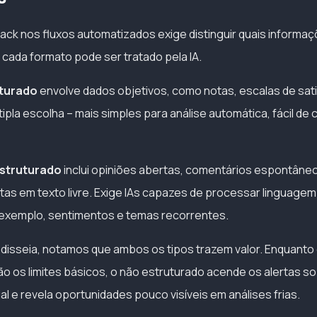
ack nos fluxos automatizados exige distinguir quais informa
 cada formato pode ser tratado pela IA.
turado
envolve dados objetivos, como notas, escalas de sat
pla escolha – mais simples para análise automática, fácil de
struturado
inclui opiniões abertas, comentários espontâne
tas em texto livre. Exige IAs capazes de processar linguagem 
 exemplo, sentimentos e temas recorrentes.
disseia, notamos que ambos os tipos trazem valor. Enquanto
o os limites básicos, o não estruturado acende os alertas s
l e revela oportunidades pouco visíveis em análises frias.