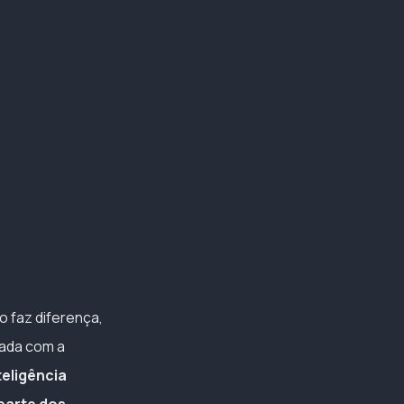
o faz diferença,
nada com a
eligência