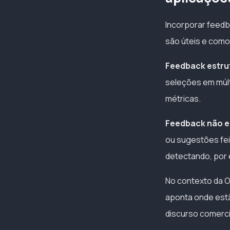
Incorporar feedb
são úteis e como
Feedback estru
seleções em múlti
métricas.
Feedback não e
ou sugestões fei
detectando, por
No contexto da O
aponta onde estã
discurso comercia