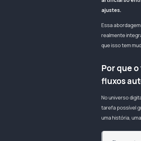
artificial só e
ajustes.
Essa abordagem c
realmente integr
que isso tem mud
Por que o
fluxos au
No universo digi
tarefa possível g
uma história, um