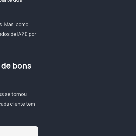
 parte dos
s. Mas, como
dos de IA? E por
l de bons
os se tornou
cada cliente tem