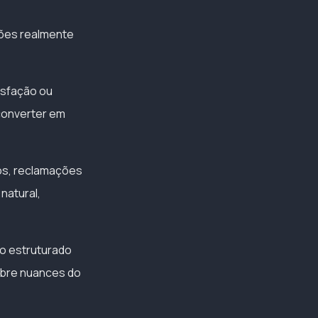
ções realmente
isfação ou
 converter em
os, reclamações
natural,
 o estruturado
obre nuances do