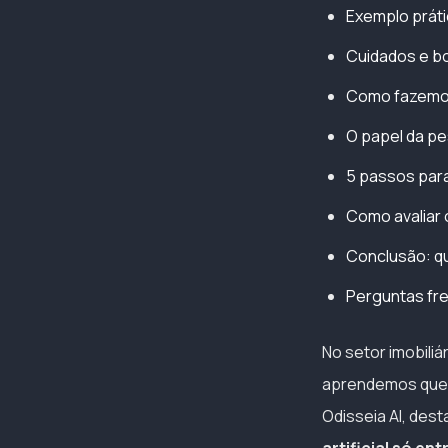
Exemplo práti
Cuidados e bo
Como fazemos 
O papel da pe
5 passos para
Como avaliar
Conclusão: q
Perguntas fr
No setor imobiliá
aprendemos que a
Odisseia AI, des