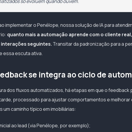
matizados só evoluem quando ouvem.
ao implementar o Penélope, nossa solução de IA para atendi
rio:
quanto mais a automação aprende com o cliente real,
s interações seguintes.
Transitar da padronização para a pe
 essa escuta ativa.
edback se integra ao ciclo de auto
ura dos fluxos automatizados, há etapas em que o feedback 
 tarde, processado para ajustar comportamentos e melhorar 
os um caminho típico em imobiliárias:
nicial ao lead (via Penélope, por exemplo);