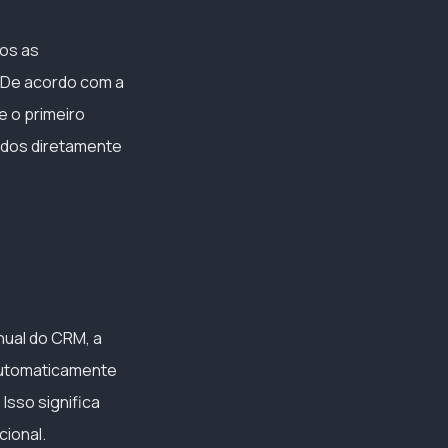
mos as
 De acordo com a
e o primeiro
dados diretamente
ual do CRM, a
 automaticamente
Isso significa
cional.