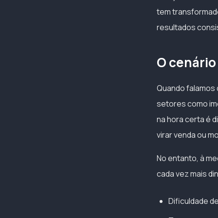
tem transformado 
resultados consi
O cenário
Quando falamos 
setores como imo
na hora certa é d
virar venda ou m
No entanto, à m
cada vez mais di
Dificuldade d