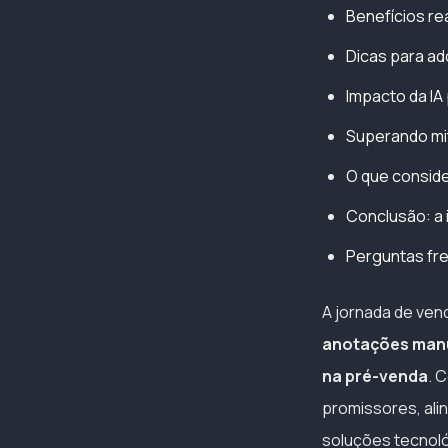
Benefícios rea
Dicas para ad
Impacto da IA
Superando mi
O que conside
Conclusão: a i
Perguntas fr
A jornada de ve
anotações manua
na pré-venda
. 
promissores, ali
soluções tecnoló