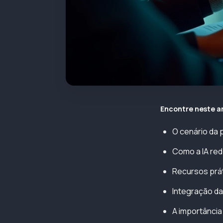
Encontre neste a
O cenário da 
Como a IA red
Recursos prát
Integração da
A importância