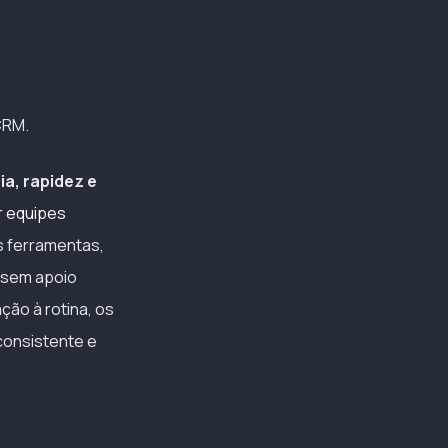
CRM.
ia, rapidez e
r equipes
s ferramentas,
 sem apoio
ção à rotina, os
consistente e