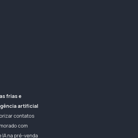
s frias e
ência artificial
iorizar contatos
rimorado com
e IA na pré-venda