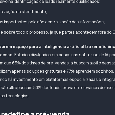
vo na identificação de leads realmente qualificados;
onização no atendimento;
s importantes pela não centralização das informações;
e sobre todo o processo, já que partes acontecem fora do 
brem espaço para a inteligência artificial trazer eficiênc
ocesso.
Estudos divulgados em
pesquisas sobre uso de IA po
am que 65% dos times de pré-vendas já buscam auxílio dessa
ilizam apenas soluções gratuitas e 77% aprendem sozinhos,
ndo há investimento em plataformas especializadas e integra
rsão ultrapassam 50% dos leads, prova da relevância do uso 
sas tecnologias.
 redefine a pré-venda