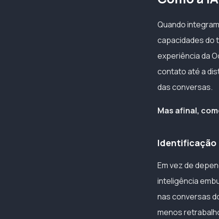
Quando integramo
capacidades do t
experiência da Od
contato até a di
das conversas.
Mas afinal, com
Identificação
Em vez de depend
inteligência emb
nas conversas do
menos retrabalho