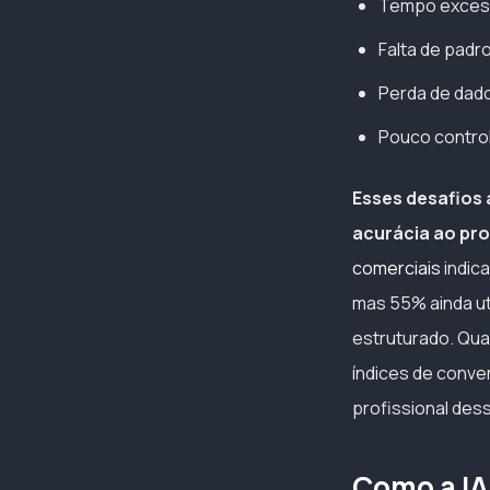
Tempo excessi
Falta de padr
Perda de dado
Pouco control
Esses desafios a
acurácia ao pr
comerciais
indic
mas 55% ainda ut
estruturado. Qua
índices de conve
profissional des
Como a IA