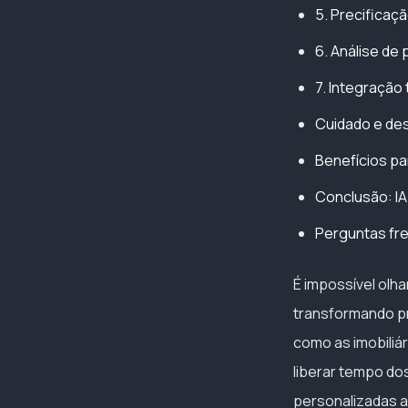
5. Precificaç
6. Análise d
7. Integração
Cuidado e desa
Benefícios pa
Conclusão: IA 
Perguntas fre
É impossível olhar
transformando p
como as imobiliá
liberar tempo do
personalizadas a