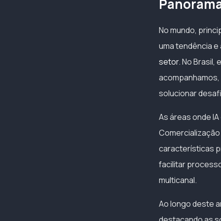
Panorama 
No mundo, princi
uma tendência e
setor
. No Brasil
acompanhamos, no
solucionar desaf
As áreas onde IA
Comercialização 
características 
facilitar proces
multicanal.
Ao longo deste ar
destacando as s