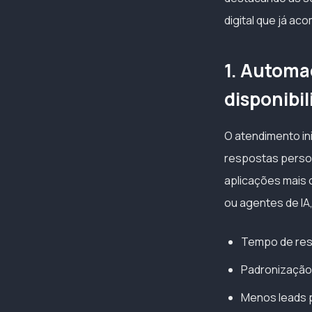
digital que já a
1. Automa
disponibil
O atendimento inic
respostas person
aplicações mais 
ou agentes de IA
Tempo de res
Padronização 
Menos leads p