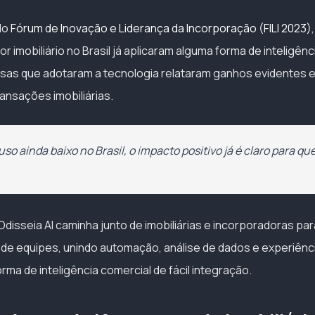
do
Fórum de Inovação e Liderança da Incorporação (FILI 2023)
 imobiliário no Brasil já aplicaram alguma forma de inteligência
sas que adotaram a tecnologia relataram ganhos evidentes 
ansações imobiliárias.
o ainda baixo no Brasil, o impacto positivo já é claro para qu
Odisseia AI caminha junto de imobiliárias e incorporadoras par
de equipes, unindo automação, análise de dados e experiênci
rma de inteligência comercial de fácil integração.