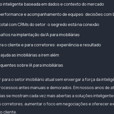
ão inteligente baseada em dados e contexto do mercado
e performance e acompanhamento de equipes: decisões com
 total com CRMs do setor: o segredo está na conexão
fios na implantação da IA para imobiliárias
ra o cliente e para corretores: experiência e resultado
ajuda as imobiliárias a irem além
quentes sobre IA para imobiliárias
 para o setor imobiliário atual sem enxergar a força da inteligên
rocessos antes manuais e demorados. Em nossos anos de a
rias se mostram cada vez mais abertas a soluções inteligent
s corretores, aumentar o foco em negociações e oferecer e
o cliente.