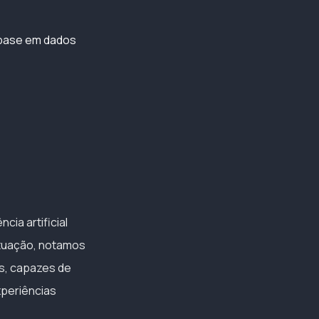
 base em dados
cia artificial
tuação, notamos
es, capazes de
xperiências