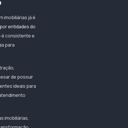
o
imobiliárias já é
 por entidades do
o é consistente e
ia para
tração,
pesar de possuir
entes ideais para
 atendimento
s imobiliárias,
transformação