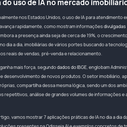
do uso de IA no mercado imobiliári
palmente nos Estados Unidos, o uso de IA para atendimento em 
 avança rapidamente, como mostram informações
divulgadas
, embora a presença ainda seja de cerca de 19%, o cresciment
 dia a dia, imobiliárias de vários portes buscando a tecnolog
ios reais de vendas, pré-venda e relacionamento.
 ganha mais força, segundo
dados do IBGE
, englobam Adminis
e desenvolvimento de novos produtos. O setor imobiliário, a
próprias, compartilha dessa mesma lógica, sendo um dos ambi
sos repetitivos, análise de grandes volumes de informações e
tigo, vamos mostrar 7 aplicações práticas de IA no dia a dia da
oluções presentes na Odisseia AI e exemplos concretos de 