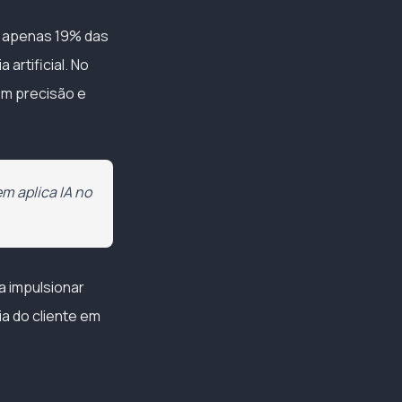
, apenas 19% das
 artificial. No
em precisão e
em aplica IA no
a impulsionar
a do cliente em