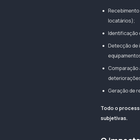
Recebimento a
locatários);
Identificação
Detecção de i
equipamento
Comparação a
deterioraçõe
Geração de re
Todo o process
subjetivas.