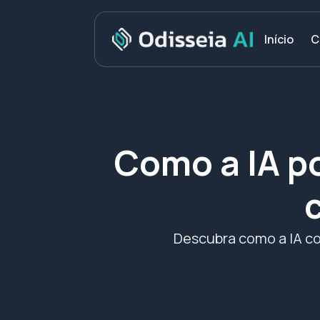
C
Início
Como a IA po
Descubra como a IA com