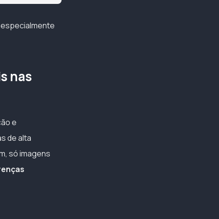
A, especialmente
is nas
ção e
s de alta
ém, só imagens
erenças