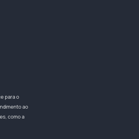
ce para o
endimento ao
res, como a