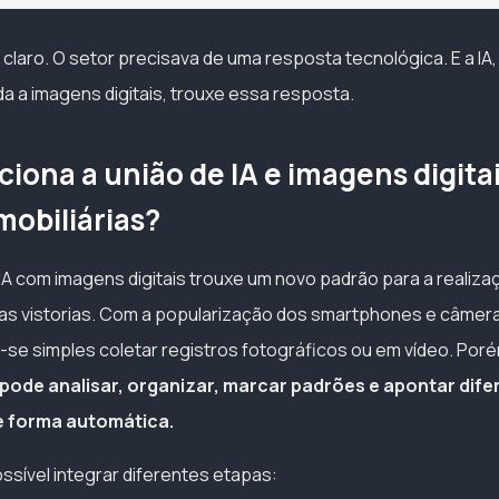
a claro. O setor precisava de uma resposta tecnológica. E a I
 a imagens digitais, trouxe essa resposta.
iona a união de IA e imagens digita
imobiliárias?
IA com imagens digitais trouxe um novo padrão para a realiza
s vistorias. Com a popularização dos smartphones e câmera
u-se simples coletar registros fotográficos ou em vídeo. Por
A pode analisar, organizar, marcar padrões e apontar dif
de forma automática.
ssível integrar diferentes etapas: