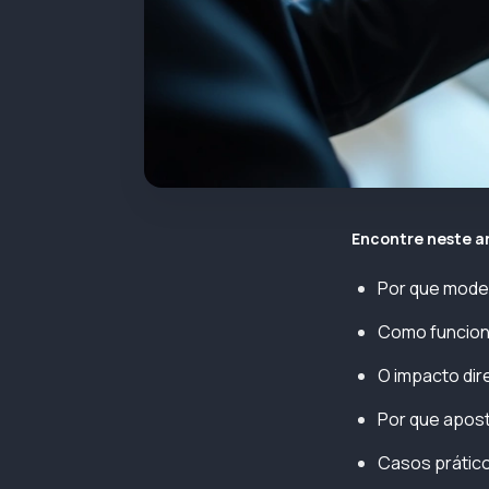
Encontre neste a
Por que moder
Como funciona 
O impacto dire
Por que aposta
Casos prático