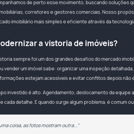
ompanhamos de perto esse movimento, buscando soluções q
mobiliárias, corretores e gestores comerciais. Nosso propósi
rcado imobiliário mais simples e eficiente através da tecnologi
odernizar a vistoria de imóveis?
storia sempre foi um dos grandes desafios do mercado imobil
ou vender um imóvel sabe: organizar uma inspeção detalhada, 
nformações estejam acessíveis e evitar conflitos depois não é
mpo investido é alto. Agendamento, deslocamento da equipe a
de cada detalhe. E quando surge algum problema, é comum ou
uma coisa, as fotos mostram outra..."