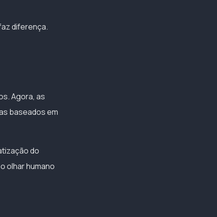
az diferença.
os. Agora, as
mas baseados em
atização do
 o olhar humano