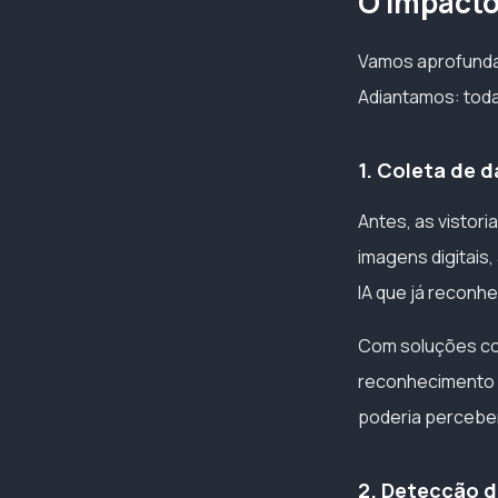
O impacto 
Vamos aprofundar
Adiantamos: tod
1. Coleta de 
Antes, as vistori
imagens digitai
IA que já reconh
Com soluções co
reconhecimento 
poderia perceber
2. Detecção 