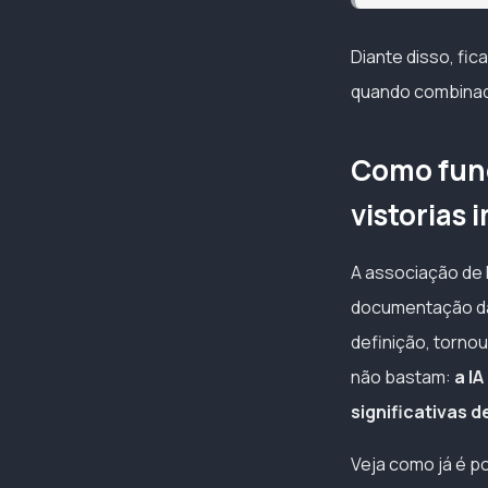
Diante disso, fic
quando combinada
Como func
vistorias 
A associação de 
documentação da
definição, torno
não bastam:
a I
significativas 
Veja como já é po