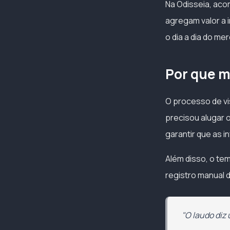
Na Odisseia, ac
agregam valor a i
o dia a dia do me
Por que m
O processo de vi
precisou alugar 
garantir que as i
Além disso, o te
registro manual 
"O laudo diz 