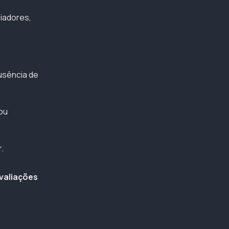
iadores,
usência de
ou
.
valiações