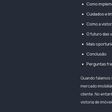
Como implemen
Cuidados e limi
Como a vistori
O futuro das 
Mais oportuni
Conclusão
Perguntas freq
Quando falamos so
mercado imobiliá
cliente. No enta
vistoria de imó