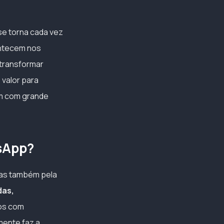
e torna cada vez
ontecem nos
 transformar
 valor para
dam com grande
tsApp?
 mas também pela
das,
os com
lmente faz a