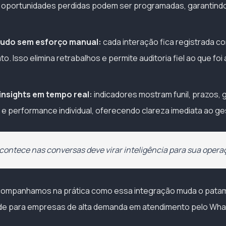
 oportunidades perdidas podem ser programadas, garantindo
tudo sem esforço manual:
cada interação fica registrada co
o. Isso elimina retrabalhos e permite auditoria fiel ao que fo
 insights em tempo real:
indicadores mostram funil, prazos, 
e performance individual, oferecendo clareza imediata ao ge
contece nas conversas deve virar inteligência para sua opera
acompanhamos na prática como essa integração muda o patam
dade para empresas de alta demanda em atendimento pelo Wh