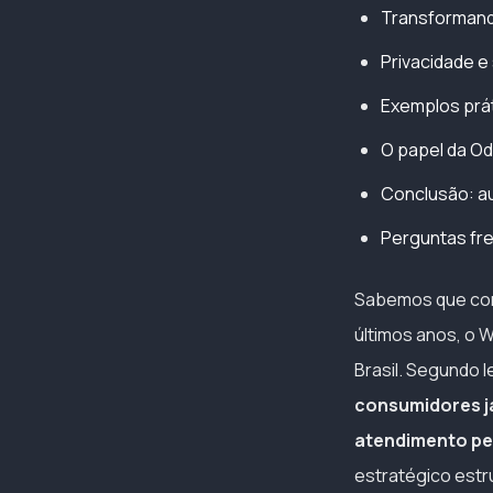
Transformand
Privacidade e
Exemplos prát
O papel da Od
Conclusão: au
Perguntas fr
Sabemos que conq
últimos anos, o 
Brasil. Segundo 
consumidores j
atendimento pe
estratégico est