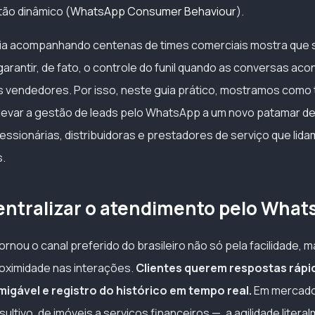
ão dinâmico (
WhatsApp Consumer Behaviour
).
ia acompanhando centenas de times comerciais mostra que s
garantir, de fato, o controle do funil quando as conversas ac
vendedores. Por isso, neste guia prático, mostramos como
 levar a gestão de leads pelo WhatsApp a um novo patamar de
cessionárias, distribuidoras e prestadores de serviço que li
s.
entralizar o atendimento pelo Wha
rnou o canal preferido do brasileiro não só pela facilidade,
oximidade nas interações.
Clientes querem respostas rápi
gável e registro do histórico em tempo real.
Em mercad
ltivo, de imóveis a serviços financeiros —, a agilidade litera