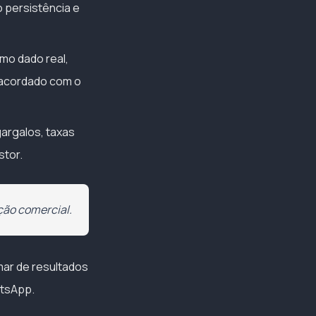
 persistência e
mo dado real,
i acordado com o
gargalos, taxas
stor.
ção comercial.
ar de resultados
atsApp.