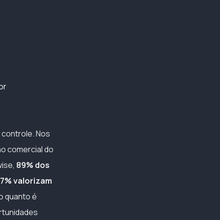
or
 controle. Nos
ão comercial do
wise,
89% dos
67% valorizam
o quanto é
rtunidades