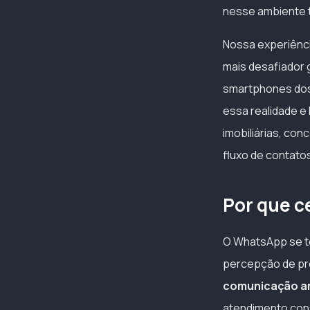
nesse ambiente t
Nossa experiênc
mais desafiador 
smartphones dos 
essa realidade e
imobiliárias, con
fluxo de contato
Por que c
O WhatsApp se to
percepção de pr
comunicação ami
atendimento consu