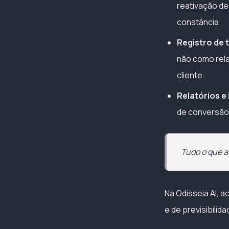
reativação de
constância.
Registro de 
não como relat
cliente.
Relatórios e
de conversão 
Tudo o que a
Na Odisseia AI, 
e de previsibili