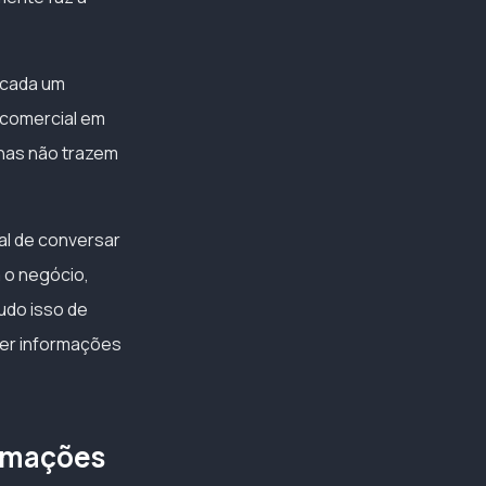
 cada um
r comercial em
lhas não trazem
ral de conversar
 o negócio,
udo isso de
er informações
omações