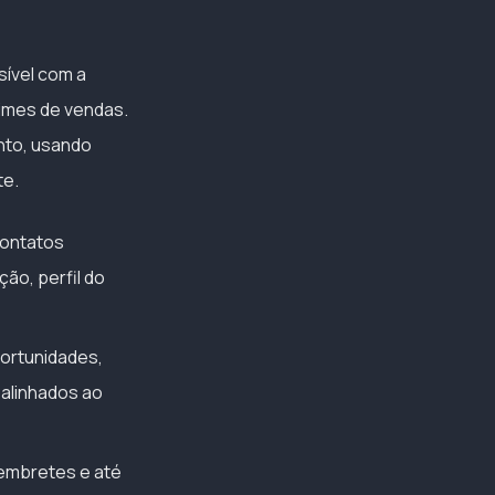
sível com a
imes de vendas.
nto, usando
te.
contatos
ão, perfil do
portunidades,
alinhados ao
embretes e até