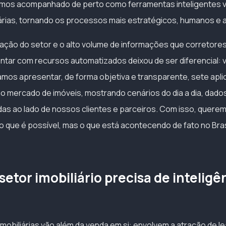
temos acompanhado de perto como ferramentas inteligentes 
liárias, tornando os processos mais estratégicos, humanos e 
ação do setor e o alto volume de informações que corretore
contar com recursos automatizados deixou de ser diferencial: 
amos apresentar, de forma objetiva e transparente, sete apl
no mercado de imóveis, mostrando cenários do dia a dia, dado
idas ao lado de nossos clientes e parceiros. Com isso, quere
 que é possível, mas o que está acontecendo de fato no Brasil
setor imobiliário precisa de inteligê
mobiliárias vão além da venda em si: envolvem a atração de l