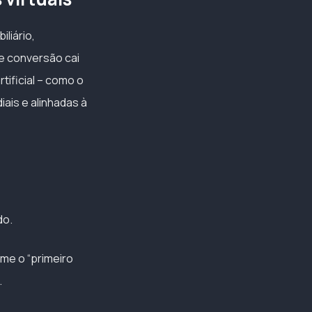
liário,
e conversão cai
tificial – como o
ais e alinhadas à
do.
me o “primeiro
.