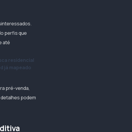
sinteressados.
do perfis que
e até
sca residencial
ad já mapeado
ara pré-venda,
is detalhes podem
ditiva