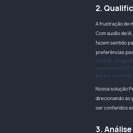
2. Qualifi
A frustração de 
Com auxílio de IA
fazem sentido par
preferências pes
Com IA, pergunt
ou comercial?” 
para o corretor
Nossa solução Pe
direcionando ao 
ser conferidos 
3. Análise