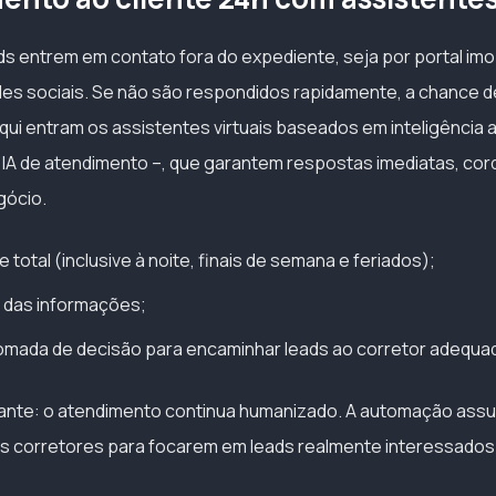
s entrem em contato fora do expediente, seja por portal imobi
s sociais. Se não são respondidos rapidamente, a chance d
ui entram os assistentes virtuais baseados em inteligência ar
IA de atendimento –, que garantem respostas imediatas, cordi
gócio.
e total (inclusive à noite, finais de semana e feriados);
 das informações;
tomada de decisão para encaminhar leads ao corretor adequa
ante: o atendimento continua humanizado. A automação assu
o os corretores para focarem em leads realmente interessados