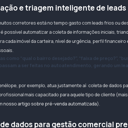
cação e triagem inteligente de leads
muitos corretores está no tempo gasto com leads frios ou de
, é possível automatizar a coleta de informações iniciais, trian
a cada imóvel da carteira, nível de urgência, perfil financeiro 
soais.
as como “qual o bairro desejado?”, “faixa de preço?”, “bu
passam a ser feitas no autoatendimento, gerando um le
.
nélope, por exemplo, atua justamente aí: coleta de dados p
profissional mais capacitado para aquele tipo de cliente (ma
em
nosso artigo sobre pré-venda automatizada
).
 de dados para gestão comercial pre