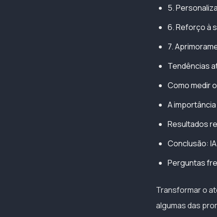
5. Personaliz
6. Reforço à 
7. Aprimorame
Tendências at
Como medir o 
A importância
Resultados re
Conclusão: IA 
Perguntas fre
Transformar o at
algumas das prome