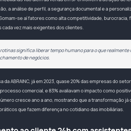
icação, a análise de perfil, a segurança documental e a personal
Somam-se aí fatores como alta competitividade, burocracia,
s cada vez mais exigentes dos clientes.
rotinas significa liberar tempo humano para o que realmente 
echamento de negócios.
 da ABRAINC, já em 2023, quase 20% das empresas do setor 
processo comercial, e 83% avaliavam o impacto como positiv
 número cresce ano a ano, mostrando que a transformação já
ráticos que fazem diferença no cotidiano das imobiliárias.
ento ao cliente 24h com assistentes