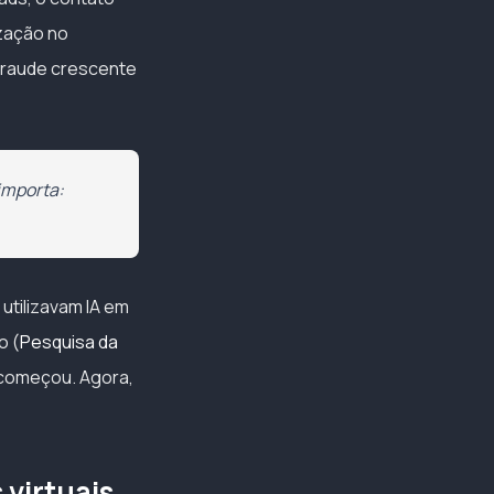
ização no
 fraude crescente
importa:
utilizavam IA em
o (
Pesquisa da
 começou. Agora,
 virtuais