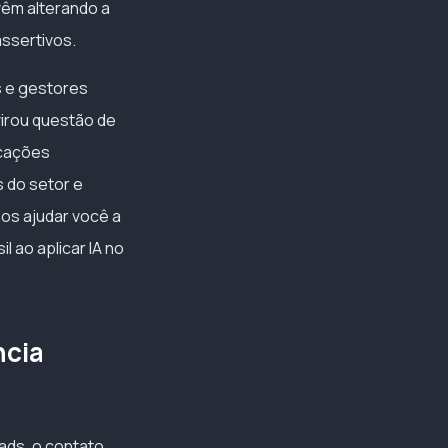
vêm alterando a
assertivos.
s e gestores
virou questão de
icações
s do setor e
mos ajudar você a
 ao aplicar IA no
ncia
eads, o contato