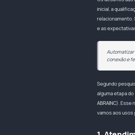
inicial, a qualif
relacionamento. 
e as expectativa
Automatizar 
conexão e f
Segundo pesquisa
alguma etapa do 
ABRAINC
). Esse
vamos aos usos p
1. Atendim