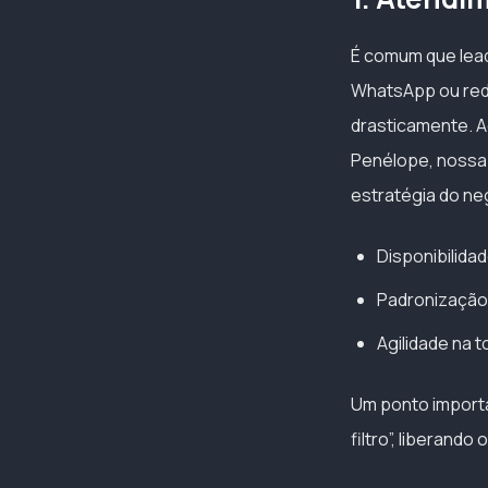
É comum que lead
WhatsApp ou rede
drasticamente. Aq
Penélope, nossa 
estratégia do ne
Disponibilidad
Padronização
Agilidade na 
Um ponto import
filtro”, liberand