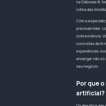
na Odisseia AI, 
rotina das imobi
Com a especializ
precisam lidar, 
sobrevivência. V
concretas de IA 
experiências viv
enxergar não só o
seu negócio.
Por que o 
artificial?
Os desafios das i