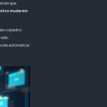
sseram que
ojetos mudarem
ails copiados
ruído,
 pode automatizar