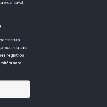
al incansável,
?
gem natural.
 se mostrou cara
ses registros
 também para