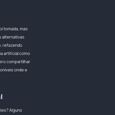
oi tomada, mas
 alternativas
o, refazendo
 artificial como
uero compartilhar
oníveis onde e
l
sões? Alguns