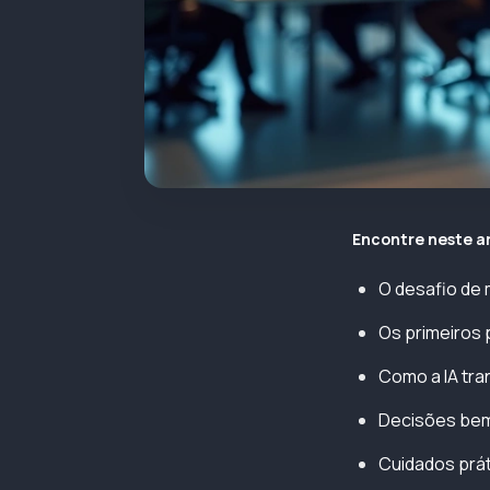
Encontre neste a
O desafio de 
Os primeiros 
Como a IA tra
Decisões bem
Cuidados prá