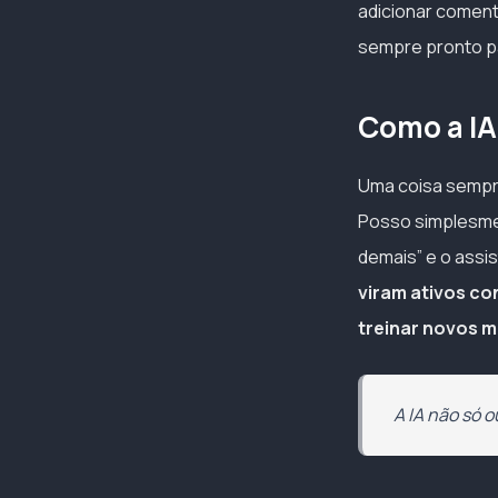
adicionar coment
sempre pronto pa
Como a IA
Uma coisa sempre
Posso simplesment
demais” e o assi
viram ativos co
treinar novos m
A IA não só 