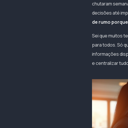
chutaram semanas
decisões até im
de rumo porque 
Sei que muitos t
para todos. Só qu
informações disp
e centralizar tud