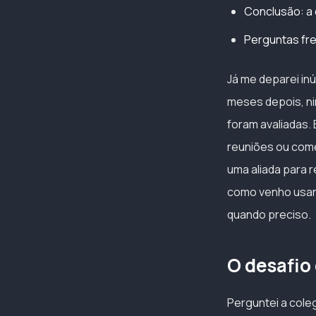
Conclusão: a 
Perguntas fre
Já me deparei in
meses depois, ni
foram avaliadas.
reuniões ou comet
uma aliada para r
como venho usand
quando preciso.
O desafio
Perguntei a cole