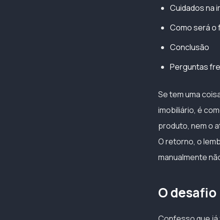
Cuidados na i
Como será o 
Conclusão
Perguntas fr
Se tem uma coisa
imobiliário, é c
produto, nem o at
O retorno, o lem
manualmente não f
O desafio 
Confesso que já 