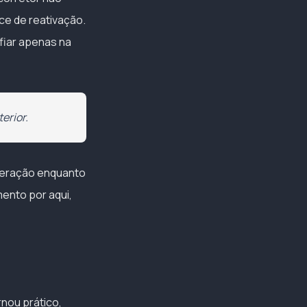
ce de reativação.
fiar apenas na
erior.
operação enquanto
mento por aqui,
rnou prático,