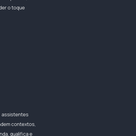
der o toque
, assistentes
endem contextos,
da, qualifica e