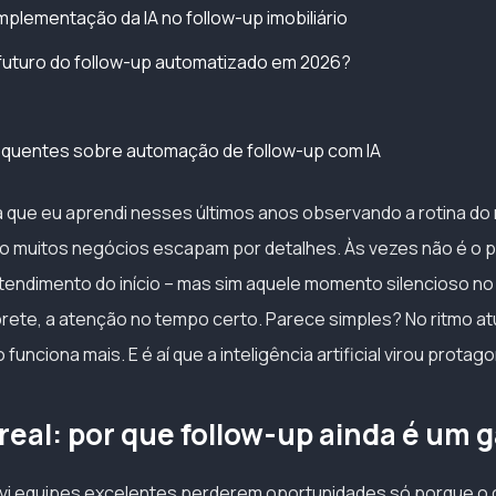
mplementação da IA no follow-up imobiliário
futuro do follow-up automatizado em 2026?
equentes sobre automação de follow-up com IA
 que eu aprendi nesses últimos anos observando a rotina d
omo muitos negócios escapam por detalhes. Às vezes não é o 
endimento do início – mas sim aquele momento silencioso no f
brete, a atenção no tempo certo. Parece simples? No ritmo atu
unciona mais. E é aí que a inteligência artificial virou protago
real: por que follow-up ainda é um 
vi equipes excelentes perderem oportunidades só porque o 