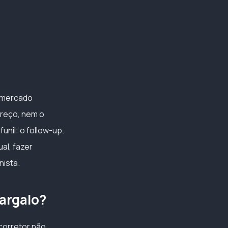
o mercado
preço, nem o
unil: o follow-up.
al, fazer
nista.
gargalo?
corretor não