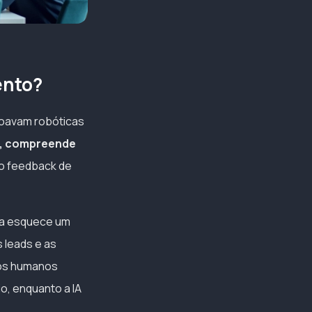
ento?
soavam robóticas
o, compreende
o feedback de
nca esquece um
s leads e as
 os humanos
o, enquanto a IA