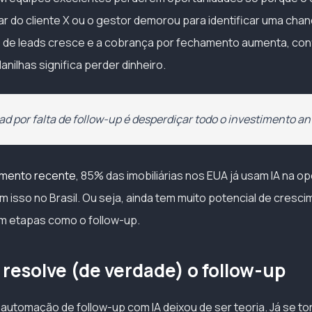
r do cliente X ou o gestor demorou para identificar uma chan
 de leads cresce e a cobrança por fechamento aumenta, con
nilhas significa perder dinheiro.
d por falta de follow-up é desperdiçar todo o investimento ant
amento recente
, 85% das imobiliárias nos EUA já usam IA na 
isso no Brasil. Ou seja, ainda tem muito potencial de cresci
m etapas como o follow-up.
 resolve (de verdade) o follow-up
 automação de follow-up com IA deixou de ser teoria. Já se to