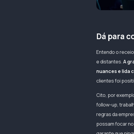
Dá para c
Entendo o recei
e distantes.
A gr
nuances e lida 
clientes foi posi
Cito, por exempl
follow-up, trabal
regras da empre
possam focar no 
garante que ning