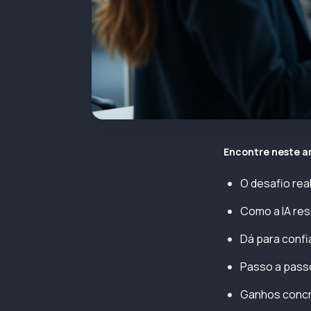
Encontre neste a
O desafio rea
Como a IA res
Dá para conf
Passo a passo
Ganhos concr