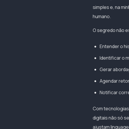
simples e, na mi
humano.
O segredo não e
Entender o hi
Identificar o
Gerar aborda
Agendar retor
Notificar cor
Com tecnologias 
digitais não só 
ajustam linguage