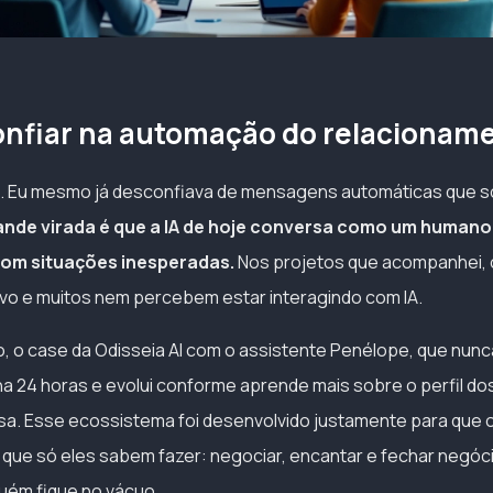
onfiar na automação do relacionam
o. Eu mesmo já desconfiava de mensagens automáticas que 
ande virada é que a IA de hoje conversa como um human
com situações inesperadas.
Nos projetos que acompanhei, 
tivo e muitos nem percebem estar interagindo com IA.
o, o case da Odisseia AI com o assistente Penélope, que nu
ha 24 horas e evolui conforme aprende mais sobre o perfil do
sa. Esse ecossistema foi desenvolvido justamente para que
que só eles sabem fazer: negociar, encantar e fechar negóci
uém fique no vácuo.