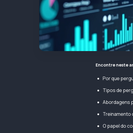
Encontre neste a
Por que pergu
Tipos de perg
Abordagens pa
Treinamento 
O papel do co