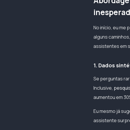
Abordagens
inespera
No início, eu me 
alguns caminhos,
assistentes em 
1. Dados sint
Se perguntas rara
Inclusive,
pesqui
aumentou em 30%
Eu mesmo já suge
assistente surpr