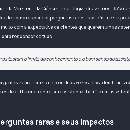
do do Ministério da Ciência, Tecnologia e Inovações
, 35% do
iculdades para responder perguntas raras. Isso não me surpre
s muito com a expectativa de clientes que querem um assiste
 para responder de tudo.
ras testam o limite do conhecimento e o bom senso do assiste
erguntas aparecem só uma ou duas vezes, mas a lembrança 
ue reside a diferença entre um assistente "bom" e um assisten
perguntas raras e seus impactos