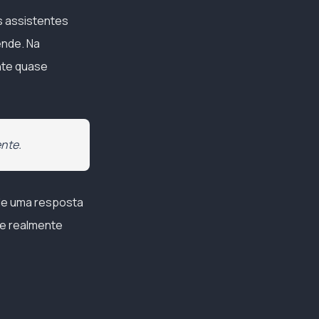
s assistentes
ende. Na
nte quase
nte.
de uma resposta
te realmente