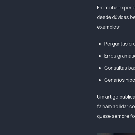
Em minha experiên
desde dúvidas be
exemplos:
Perguntas cr
Erros gramati
Consultas ba
Cenários hipo
Um
artigo public
falham ao lidar 
quase sempre fo