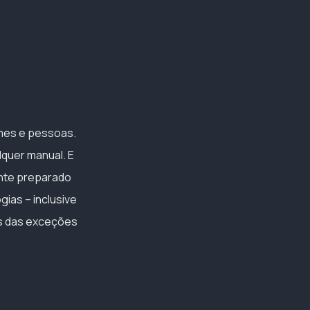
imes e pessoas.
lquer manual. E
nte preparado
ias – inclusive
hes das exceções