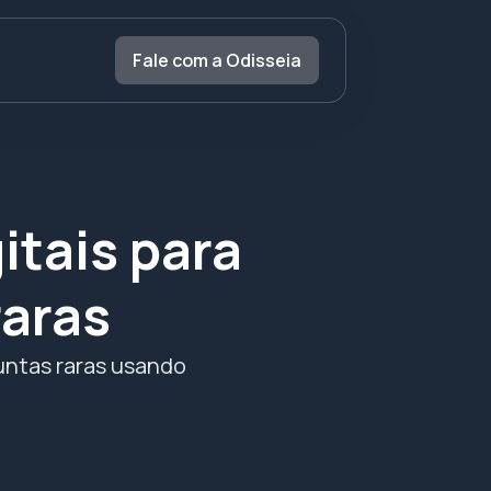
Fale com a Odisseia
itais para
raras
guntas raras usando