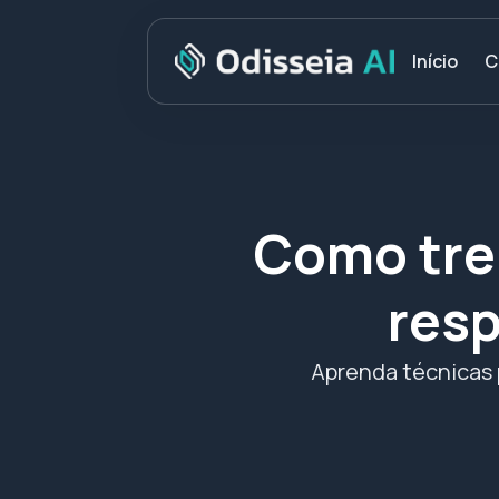
C
Início
Como trei
resp
Aprenda técnicas p