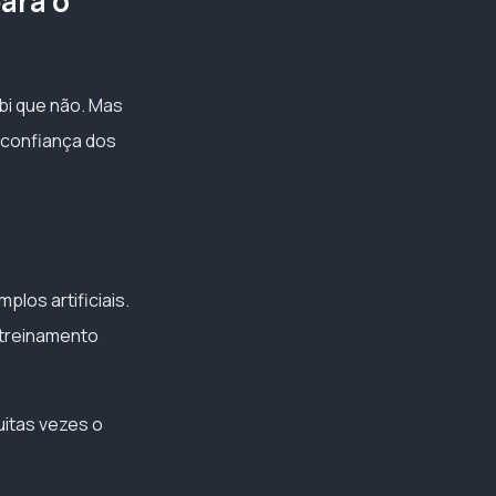
para o
ebi que não. Mas
 confiança dos
los artificiais.
 treinamento
uitas vezes o