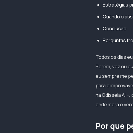
Estratégias pr
Quando o assi
Conclusão
Perguntas fr
Todos os dias eu
Porém, vez ou ou
eu sempre me pe
para o improváve
na Odisseia AI –,
onde mora o verd
Por que p