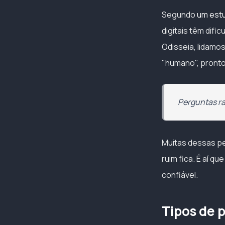
Segundo
um estu
digitais têm dif
Odisseia, lidamo
"humano", pronto
Perguntas ra
Muitas dessas p
ruim fica. É aí q
confiável.
Tipos de 