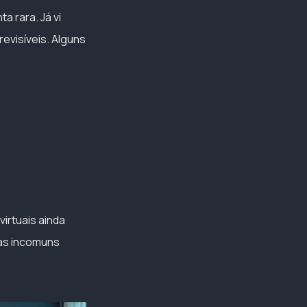
a rara. Já vi
evisíveis. Alguns
irtuais ainda
tas incomuns