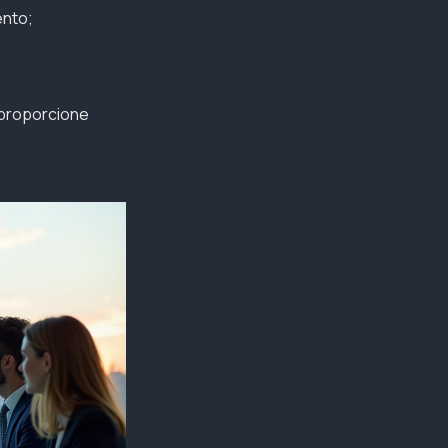
ento;
 proporcione