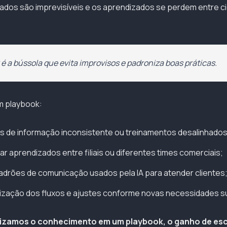
ltados são imprevisíveis e os aprendizados se perdem entre ci
é a bússola que evita improvisos e padroniza boas práticas.
um playbook:
os de informação inconsistente ou treinamentos desalinhados
ar aprendizados entre filiais ou diferentes times comerciais;
drões de comunicação usados pela IA para atender clientes
ualização dos fluxos e ajustes conforme novas necessidades 
izamos o conhecimento em um playbook, o ganho de esc