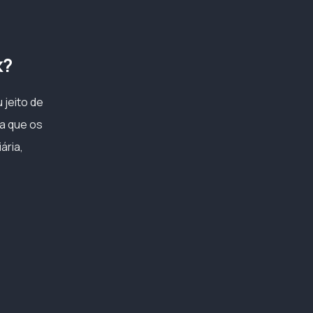
k?
 jeito de
ra que os
ária,