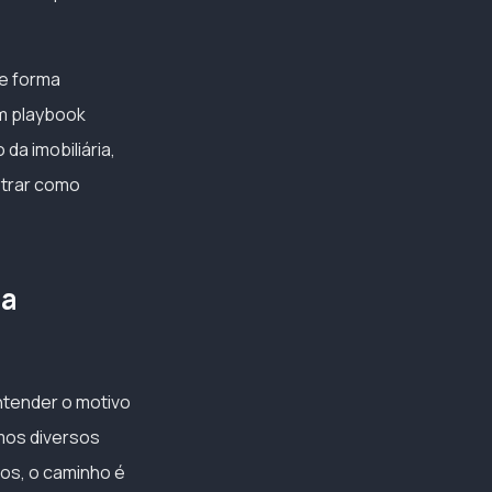
de forma
um playbook
da imobiliária,
strar como
ra
ntender o motivo
mos diversos
os, o caminho é