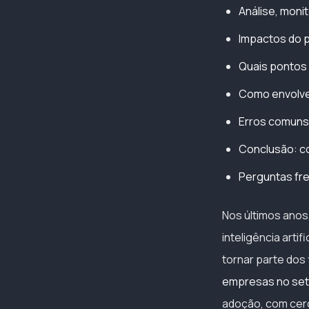
Análise, moni
Impactos do p
Quais pontos 
Como envolver
Erros comuns
Conclusão: c
Perguntas fre
Nos últimos anos
inteligência arti
tornar parte dos
empresas no seto
adoção, com cerc