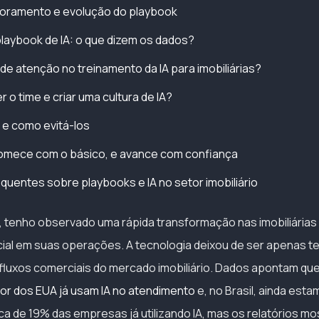
toramento e evolução do playbook
laybook de IA: o que dizem os dados?
de atenção no treinamento da IA para imobiliárias?
 o time e criar uma cultura de IA?
 e como evitá-los
omece com o básico, e avance com confiança
quentes sobre playbooks e IA no setor imobiliário
, tenho observado uma rápida transformação nas imobiliária
ficial em suas operações. A tecnologia deixou de ser apenas 
 fluxos comerciais do mercado imobiliário. Dados apontam qu
r dos EUA já usam IA no atendimento
e, no Brasil, ainda est
a de 19% das empresas já utilizando IA, mas os relatórios m