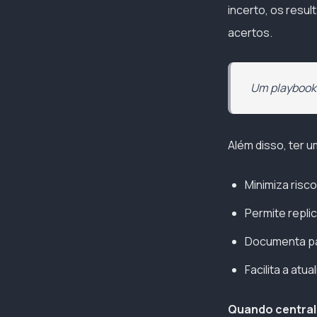
incerto, os resu
acertos.
Um playbook 
Além disso, ter 
Minimiza risc
Permite replic
Documenta pa
Facilita a at
Quando central