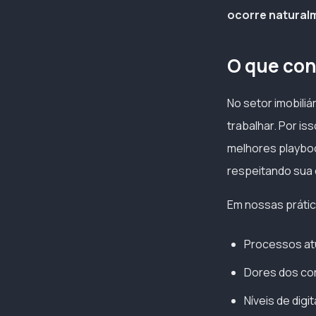
ocorre natural
O que con
No setor imobiliá
trabalhar. Por is
melhores playbook
respeitando sua c
Em nossas prátic
Processos at
Dores dos cor
Níveis de digi