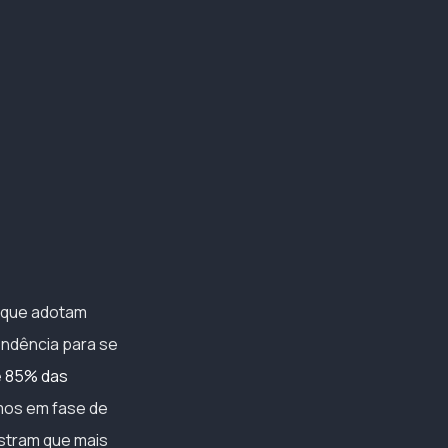
s que adotam
tendência para se
e
85% das
amos em fase de
ostram que mais